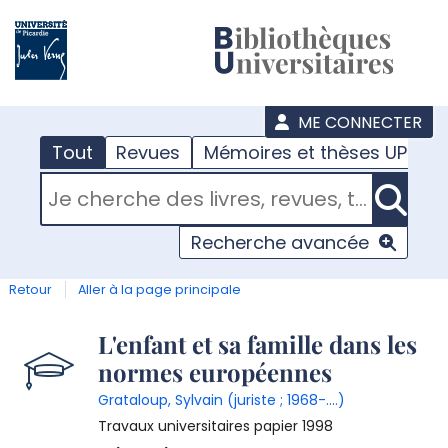
???
menu
ME CONNECTER
Tout
Revues
Mémoires et thèses UPJV
RECHERCHER DANS "TOUT"
Recherche avancée
Retour
Aller à la page principale
Détail
L'enfant et sa famille dans les
normes européennes
document
Grataloup, Sylvain (juriste ; 1968-....)
Travaux universitaires papier
1998