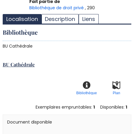
T
Fait partie de
l
Bibliothèque de droit privé
, 290
d
Localisation
Description
Liens
d
d
Bibliothèque
r
BU Cathédrale
BU Cathédrale
Bibliothèque
Plan
Exemplaires empruntables:
1
Disponibles:
1
Document disponible