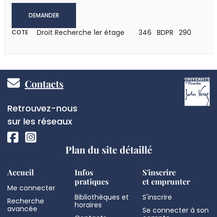
DEMANDER
Droit Recherche 1er étage
346 BDPR 290
COTE
Pied
Contacts
de
Réseaux
Retrouvez-nous
page
sociaux
sur les réseaux
Plan du site détaillé
Accueil
Infos
S'inscrire
pratiques
et emprunter
Me connecter
Bibliothèques et
S'inscrire
Recherche
horaires
avancée
Se connecter à son