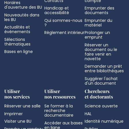
Contacts
compte
Horaires
d'ouverture des BU
Handicap et
Emprunter des
accessibilité
documents
Nouveautés dans
les BU
Qui sommes-nous
Emprunter du
?
matériel
Actualités et
évènements
Règlement intérieur
Prolonger un
emprunt
Sélections
thématiques
Réserver un
document ou le
Bases en ligne
faire venir en
navette
Demander un prêt
entre bibliothèques
Suggérer l'achat
d'un document
Utiliser
Utiliser
Chercheurs
nos services
nos ressources
et doctorants
Réserver une salle
Se former à la
Science ouverte
recherche
Imprimer
HAL
documentaire
Visiter une BU
Identité numérique
Accéder aux bases
en ligne
Prendre un rendez-
Publier