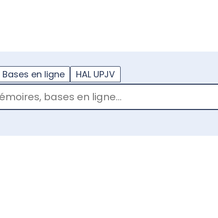
??
enu.button???
Bases en ligne
HAL UPJV