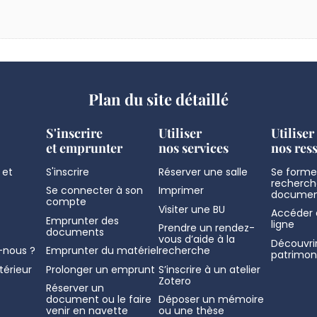
Plan du site détaillé
S'inscrire
Utiliser
Utiliser
et emprunter
nos services
nos res
 et
S'inscrire
Réserver une salle
Se former
recherch
Se connecter à son
Imprimer
documen
compte
Visiter une BU
Accéder 
Emprunter des
ligne
Prendre un rendez-
documents
vous d’aide à la
Découvrir
nous ?
Emprunter du matériel
recherche
patrimon
térieur
Prolonger un emprunt
S’inscrire à un atelier
Zotero
Réserver un
document ou le faire
Déposer un mémoire
venir en navette
ou une thèse