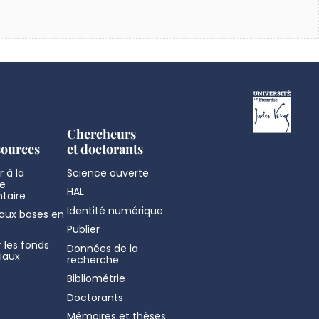
Chercheurs
sources
et doctorants
 à la
Science ouverte
e
HAL
taire
Identité numérique
aux bases en
Publier
 les fonds
Données de la
iaux
recherche
Bibliométrie
Doctorants
Mémoires et thèses