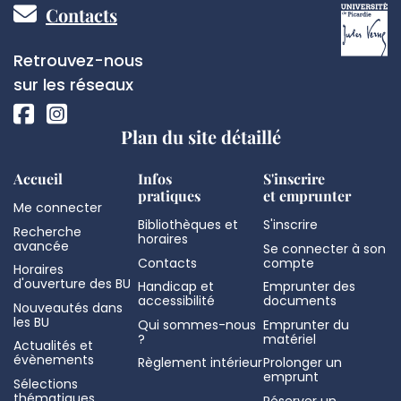
Pied
Contacts
de
Réseaux
Retrouvez-nous
page
sociaux
sur les réseaux
Plan du site détaillé
Accueil
Infos
S'inscrire
pratiques
et emprunter
Me connecter
Bibliothèques et
S'inscrire
Recherche
horaires
avancée
Se connecter à son
Contacts
compte
Horaires
d'ouverture des BU
Handicap et
Emprunter des
accessibilité
documents
Nouveautés dans
les BU
Qui sommes-nous
Emprunter du
?
matériel
Actualités et
évènements
Règlement intérieur
Prolonger un
emprunt
Sélections
thématiques
Réserver un