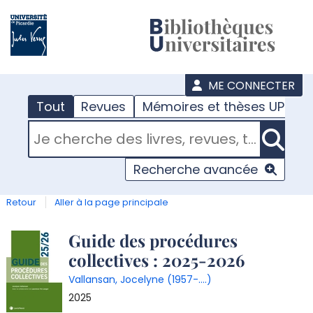
???
menu
ME CONNECTER
Tout
Revues
Mémoires et thèses UPJV
RECHERCHER DANS "TOUT"
Recherche avancée
Retour
Aller à la page principale
Détail
Guide des procédures
collectives : 2025-2026
document
Vallansan, Jocelyne (1957-....)
2025