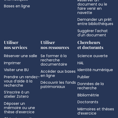
document ou le
Bases en ligne
faire venir en
navette
Demander un prêt
entre bibliothèques
Suggérer l'achat
d'un document
Utiliser
Utiliser
Chercheurs
nos services
nos ressources
et doctorants
Réserver une salle
Se former à la
Science ouverte
recherche
Imprimer
HAL
documentaire
Visiter une BU
Identité numérique
Accéder aux bases
en ligne
Prendre un rendez-
Publier
vous d’aide à la
Découvrir les fonds
Données de la
recherche
patrimoniaux
recherche
S’inscrire à un
Bibliométrie
atelier Zotero
Doctorants
Déposer un
mémoire ou une
Mémoires et thèses
thèse d’exercice
d’exercice