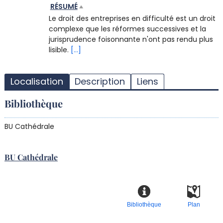
RÉSUMÉ
Le droit des entreprises en difficulté est un droit
complexe que les réformes successives et la
jurisprudence foisonnante n'ont pas rendu plus
lisible.
[...]
T
l
Localisation
Description
Liens
d
d
Bibliothèque
d
r
BU Cathédrale
BU Cathédrale
Bibliothèque
Plan