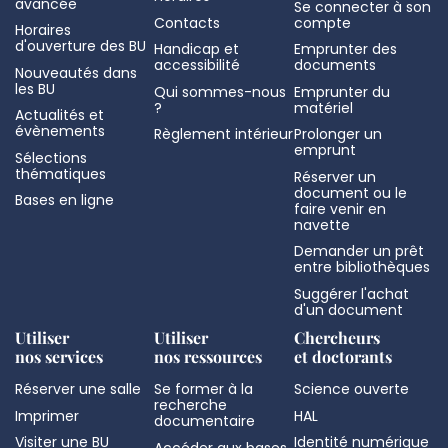
avancée
Se connecter à son
Contacts
compte
Horaires
d'ouverture des BU
Handicap et
Emprunter des
accessibilité
documents
Nouveautés dans
les BU
Qui sommes-nous
Emprunter du
?
matériel
Actualités et
évènements
Règlement intérieur
Prolonger un
emprunt
Sélections
thématiques
Réserver un
document ou le
Bases en ligne
faire venir en
navette
Demander un prêt
entre bibliothèques
Suggérer l'achat
d'un document
Utiliser
Utiliser
Chercheurs
nos services
nos ressources
et doctorants
Réserver une salle
Se former à la
Science ouverte
recherche
Imprimer
HAL
documentaire
Visiter une BU
Identité numérique
Accéder aux bases