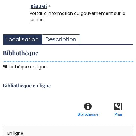
RÉSUMÉ
Portail d'information du gouvernement sur la
justice.
T
l
Localisation
Description
d
d
Bibliothèque
d
r
Bibliothèque en ligne
Bibliothèque en ligne
Bibliothèque
Plan
En ligne