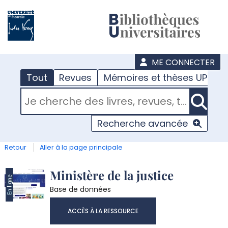
???
menu
ME CONNECTER
Tout
Revues
Mémoires et thèses UPJV
RECHERCHER DANS "TOUT"
Recherche avancée
Retour
Aller à la page principale
Détail
Ministère de la justice
Base de données
document
ACCÈS À LA RESSOURCE