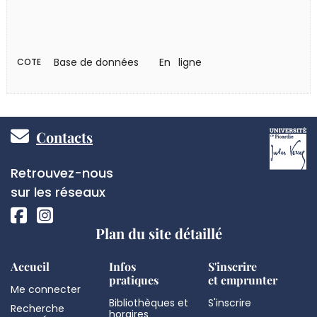
Base de données
En ligne
COTE
Pied
Contacts
de
Réseaux
Retrouvez-nous
page
sociaux
sur les réseaux
Plan du site détaillé
Accueil
Infos
S'inscrire
pratiques
et emprunter
Me connecter
Bibliothèques et
S'inscrire
Recherche
horaires