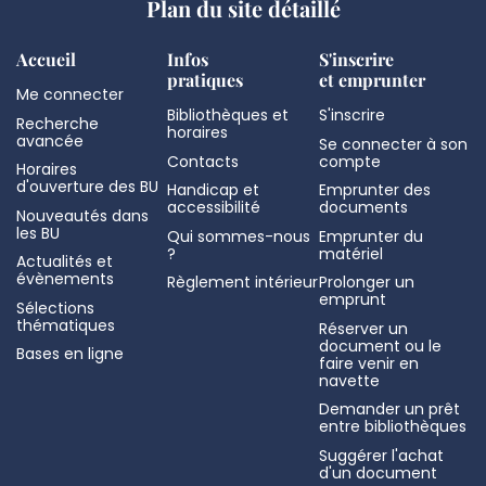
Plan du site détaillé
Accueil
Infos
S'inscrire
pratiques
et emprunter
Me connecter
Bibliothèques et
S'inscrire
Recherche
horaires
avancée
Se connecter à son
Contacts
compte
Horaires
d'ouverture des BU
Handicap et
Emprunter des
accessibilité
documents
Nouveautés dans
les BU
Qui sommes-nous
Emprunter du
?
matériel
Actualités et
évènements
Règlement intérieur
Prolonger un
emprunt
Sélections
thématiques
Réserver un
document ou le
Bases en ligne
faire venir en
navette
Demander un prêt
entre bibliothèques
Suggérer l'achat
d'un document