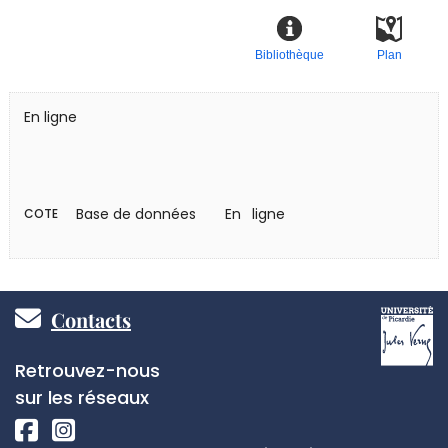
Bibliothèque
Plan
En ligne
Base de données
En ligne
COTE
Pied
Contacts
de
Réseaux
Retrouvez-nous
page
sociaux
sur les réseaux