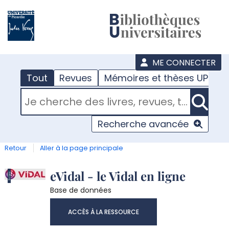
???
menu
ME CONNECTER
Tout
Revues
Mémoires et thèses UPJV
RECHERCHER DANS "TOUT"
Recherche avancée
Retour
Aller à la page principale
Détail
eVidal - le Vidal en ligne
Base de données
document
ACCÈS À LA RESSOURCE