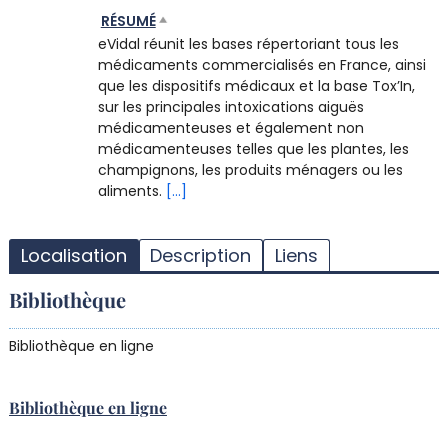
RÉSUMÉ
eVidal réunit les bases répertoriant tous les
médicaments commercialisés en France, ainsi
que les dispositifs médicaux et la base Tox’In,
sur les principales intoxications aiguës
médicamenteuses et également non
médicamenteuses telles que les plantes, les
champignons, les produits ménagers ou les
aliments.
[...]
T
l
Localisation
Description
Liens
d
d
Bibliothèque
d
r
Bibliothèque en ligne
Bibliothèque en ligne