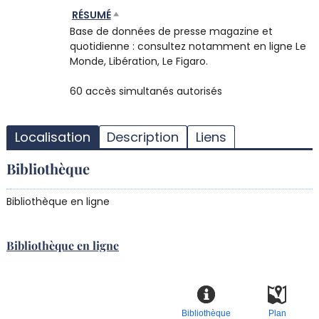
RÉSUMÉ
Base de données de presse magazine et
quotidienne : consultez notamment en ligne Le
Monde, Libération, Le Figaro.
60 accès simultanés autorisés
T
l
Localisation
Description
Liens
d
d
Bibliothèque
d
r
Bibliothèque en ligne
Bibliothèque en ligne
Bibliothèque
Plan