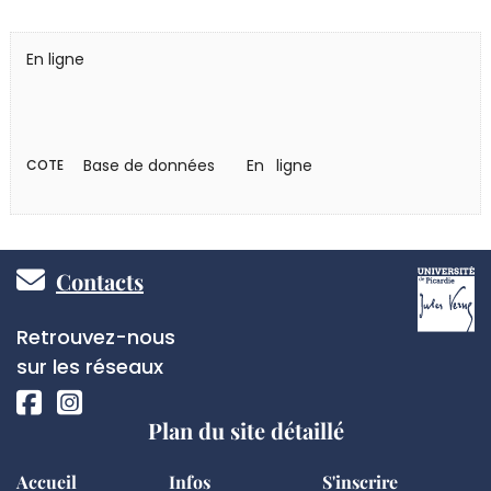
En ligne
Base de données
En ligne
COTE
Pied
Contacts
de
Réseaux
Retrouvez-nous
page
sociaux
sur les réseaux
Plan du site détaillé
Accueil
Infos
S'inscrire