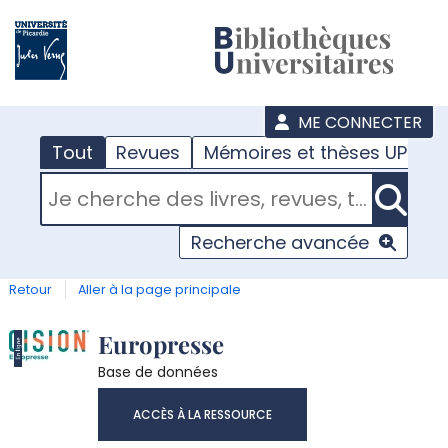
???
menu
ME CONNECTER
Tout
Revues
Mémoires et thèses UPJV
RECHERCHER DANS "TOUT"
Recherche avancée
Retour
Aller à la page principale
Détail
Europresse
Base de données
document
ACCÈS À LA RESSOURCE