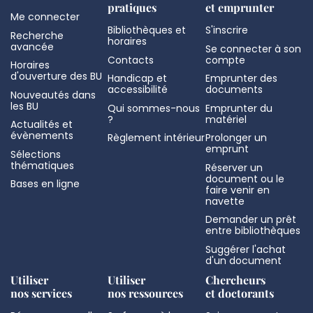
pratiques
et emprunter
Me connecter
Bibliothèques et
S'inscrire
Recherche
horaires
avancée
Se connecter à son
Contacts
compte
Horaires
d'ouverture des BU
Handicap et
Emprunter des
accessibilité
documents
Nouveautés dans
les BU
Qui sommes-nous
Emprunter du
?
matériel
Actualités et
évènements
Règlement intérieur
Prolonger un
emprunt
Sélections
thématiques
Réserver un
document ou le
Bases en ligne
faire venir en
navette
Demander un prêt
entre bibliothèques
Suggérer l'achat
d'un document
Utiliser
Utiliser
Chercheurs
nos services
nos ressources
et doctorants