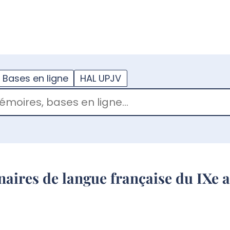
??
enu.button???
Bases en ligne
HAL UPJV
aires de langue française du IXe a