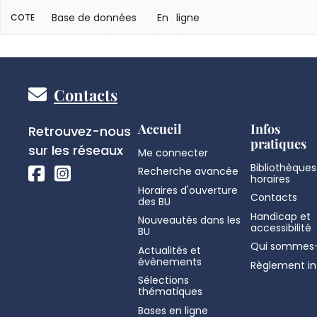
Base de données
En ligne
COTE
Pied
Contacts
de
Réseaux
Accueil
Infos
Retrouvez-nous
pratiques
sociaux
sur les réseaux
Me connecter
page
Bibliothèques
Recherche avancée
horaires
Horaires d'ouverture
Contacts
des BU
Handicap et
Nouveautés dans les
accessibilité
BU
Qui sommes-
Actualités et
évènements
Règlement in
Sélections
thématiques
Bases en ligne