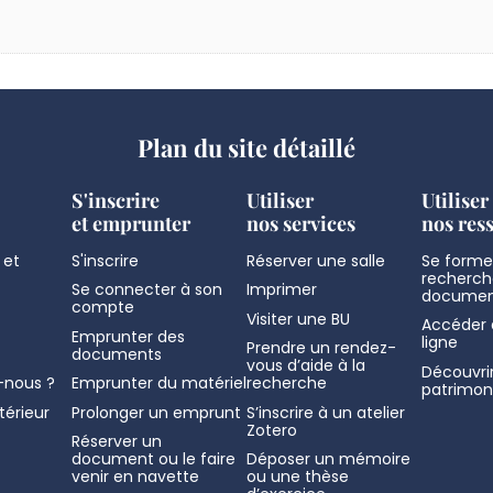
Plan du site détaillé
S'inscrire
Utiliser
Utiliser
et emprunter
nos services
nos res
 et
S'inscrire
Réserver une salle
Se former
recherch
Se connecter à son
Imprimer
documen
compte
Visiter une BU
Accéder 
Emprunter des
ligne
Prendre un rendez-
documents
vous d’aide à la
Découvrir
nous ?
Emprunter du matériel
recherche
patrimon
térieur
Prolonger un emprunt
S’inscrire à un atelier
Zotero
Réserver un
document ou le faire
Déposer un mémoire
venir en navette
ou une thèse