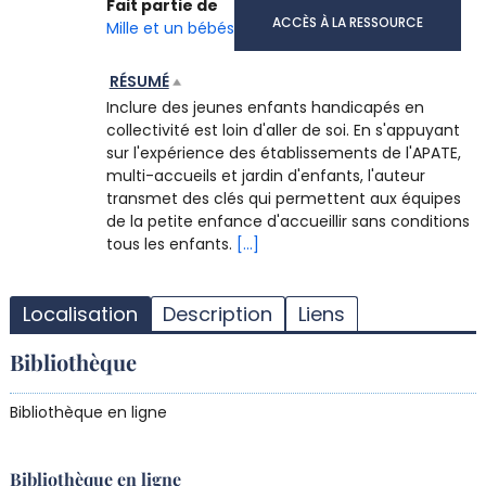
Fait partie de
ACCÈS À LA RESSOURCE
Mille et un bébés
RÉSUMÉ
Inclure des jeunes enfants handicapés en
collectivité est loin d'aller de soi. En s'appuyant
sur l'expérience des établissements de l'APATE,
multi-accueils et jardin d'enfants, l'auteur
transmet des clés qui permettent aux équipes
de la petite enfance d'accueillir sans conditions
tous les enfants.
[...]
T
l
Localisation
Description
Liens
d
d
Bibliothèque
d
r
Bibliothèque en ligne
Bibliothèque en ligne