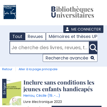
???
menu
ME CONNECTER
Tout
Revues
Mémoires et thèses UPJV
RECHERCHER DANS "TOUT"
Recherche avancée
Retour
Aller à la page principale
Détail
Inclure sans conditions les
jeunes enfants handicapés
document
Herrou, Cécile (19..-....)
Livre électronique
2023