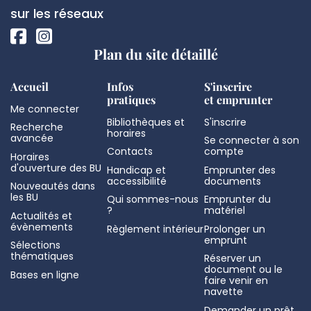
page
sociaux
sur les réseaux
Plan du site détaillé
Accueil
Infos
S'inscrire
pratiques
et emprunter
Me connecter
Bibliothèques et
S'inscrire
Recherche
horaires
avancée
Se connecter à son
Contacts
compte
Horaires
d'ouverture des BU
Handicap et
Emprunter des
accessibilité
documents
Nouveautés dans
les BU
Qui sommes-nous
Emprunter du
?
matériel
Actualités et
évènements
Règlement intérieur
Prolonger un
emprunt
Sélections
thématiques
Réserver un
document ou le
Bases en ligne
faire venir en
navette
Demander un prêt