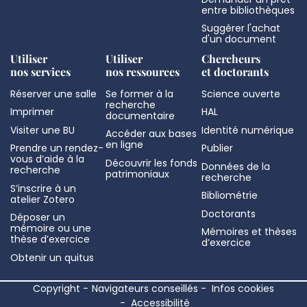
entre bibliothèques
Suggérer l'achat
d'un document
Utiliser
Utiliser
Chercheurs
nos services
nos ressources
et doctorants
Réserver une salle
Se former à la
Science ouverte
recherche
Imprimer
HAL
documentaire
Visiter une BU
Identité numérique
Accéder aux bases
en ligne
Prendre un rendez-
Publier
vous d’aide à la
Découvrir les fonds
Données de la
recherche
patrimoniaux
recherche
S’inscrire à un
Bibliométrie
atelier Zotero
Doctorants
Déposer un
mémoire ou une
Mémoires et thèses
thèse d’exercice
d’exercice
Obtenir un quitus
Copyright
Navigateurs conseillés
Infos cookies
Accessibilité