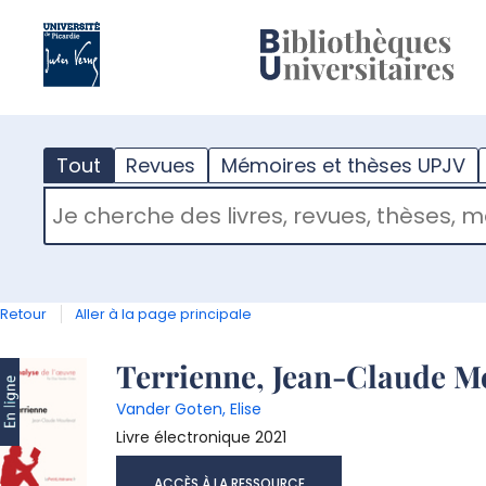
?
m
Tout
Revues
Mémoires et thèses UPJV
RECHERCHER DANS "TOUT"
Retour
Aller à la page principale
Détail
Terrienne, Jean-Claude Mo
Vander Goten, Elise
document
Livre électronique
2021
ACCÈS À LA RESSOURCE