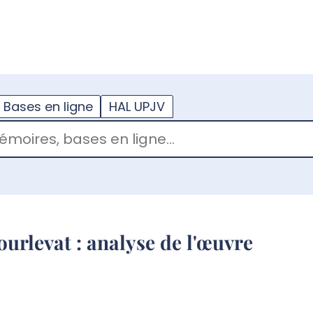
??
enu.button???
Bases en ligne
HAL UPJV
urlevat : analyse de l'œuvre