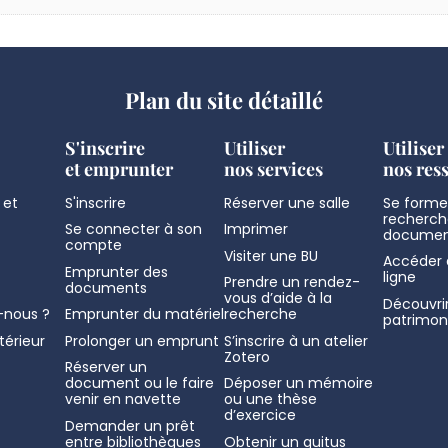
Plan du site détaillé
S'inscrire
Utiliser
Utiliser
et emprunter
nos services
nos res
 et
S'inscrire
Réserver une salle
Se former
recherch
Se connecter à son
Imprimer
documen
compte
Visiter une BU
Accéder 
Emprunter des
ligne
Prendre un rendez-
documents
vous d’aide à la
Découvrir
nous ?
Emprunter du matériel
recherche
patrimon
térieur
Prolonger un emprunt
S’inscrire à un atelier
Zotero
Réserver un
document ou le faire
Déposer un mémoire
venir en navette
ou une thèse
d’exercice
Demander un prêt
entre bibliothèques
Obtenir un quitus