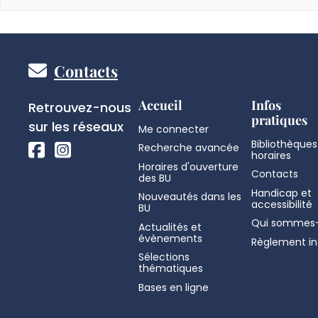
Pied
Contacts
de
Réseaux
Accueil
Infos
Retrouvez-nous
pratiques
sociaux
sur les réseaux
Me connecter
page
Bibliothèques
Recherche avancée
horaires
Horaires d'ouverture
Contacts
des BU
Handicap et
Nouveautés dans les
accessibilité
BU
Qui sommes-
Actualités et
évènements
Règlement in
Sélections
thématiques
Bases en ligne