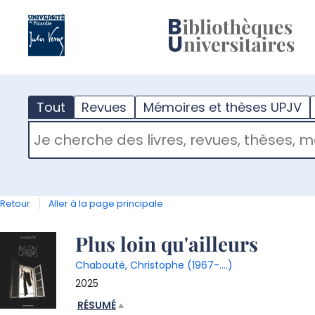
?
m
Tout
Revues
Mémoires et thèses UPJV
RECHERCHER DANS "TOUT"
Retour
Aller à la page principale
Détail
Plus loin qu'ailleurs
Chabouté, Christophe (1967-....)
document
2025
RÉSUMÉ