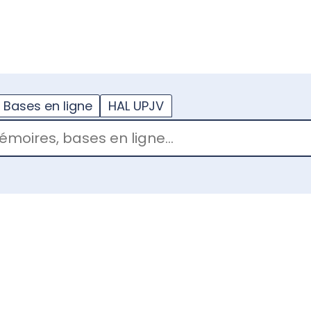
??
enu.button???
Bases en ligne
HAL UPJV