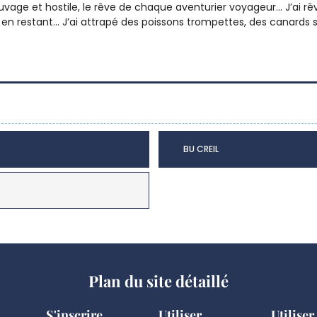
 sauvage et hostile, le rêve de chaque aventurier voyageur... J’ai
ti en restant... J’ai attrapé des poissons trompettes, des canards st
BU CREIL
Plan du site détaillé
S'inscrire
Utiliser
Utiliser