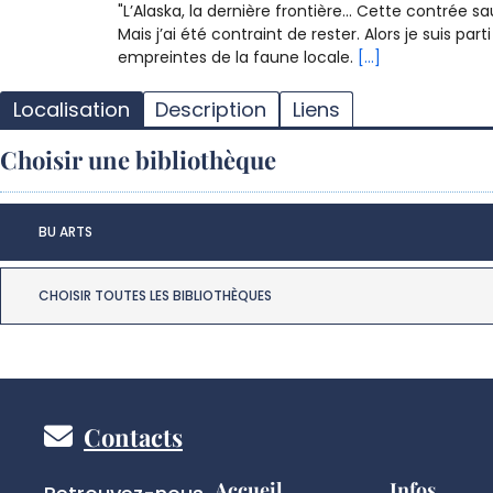
"L’Alaska, la dernière frontière... Cette contrée
Mais j’ai été contraint de rester. Alors je suis par
empreintes de la faune locale.
[...]
Localisation
Description
Liens
Choisir une bibliothèque
BU ARTS
CHOISIR TOUTES LES BIBLIOTHÈQUES
Pied
Contacts
Réseaux
Accueil
Infos