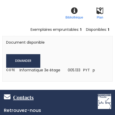
Bibliothèque
Plan
Exemplaires empruntables:
1
Disponibles:
1
Document disponible
DEMANDER
Informatique 3e étage
005.133 PYT p
COTE
Pied
Contacts
de
Réseaux
Retrouvez-nous