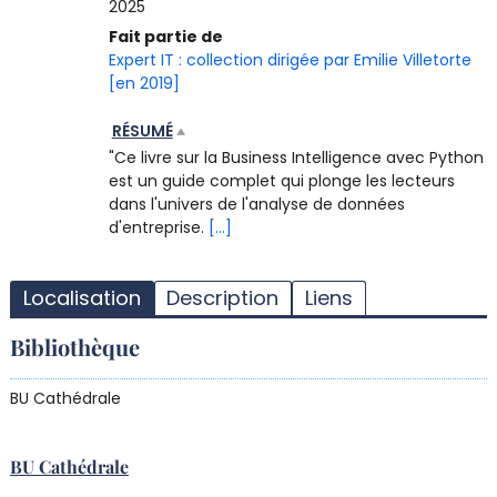
2025
Fait partie de
Expert IT : collection dirigée par Emilie Villetorte
[en 2019]
RÉSUMÉ
"Ce livre sur la Business Intelligence avec Python
est un guide complet qui plonge les lecteurs
dans l'univers de l'analyse de données
d'entreprise.
[...]
T
l
Localisation
Description
Liens
d
d
Bibliothèque
d
r
BU Cathédrale
BU Cathédrale