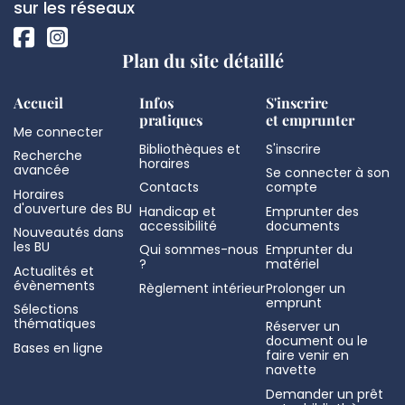
page
sociaux
sur les réseaux
Plan du site détaillé
Accueil
Infos
S'inscrire
pratiques
et emprunter
Me connecter
Bibliothèques et
S'inscrire
Recherche
horaires
avancée
Se connecter à son
Contacts
compte
Horaires
d'ouverture des BU
Handicap et
Emprunter des
accessibilité
documents
Nouveautés dans
les BU
Qui sommes-nous
Emprunter du
?
matériel
Actualités et
évènements
Règlement intérieur
Prolonger un
emprunt
Sélections
thématiques
Réserver un
document ou le
Bases en ligne
faire venir en
navette
Demander un prêt