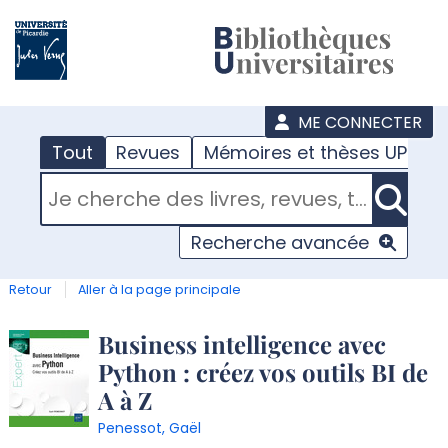
???
menu
ME CONNECTER
Tout
Revues
Mémoires et thèses UPJV
RECHERCHER DANS "TOUT"
Recherche avancée
Retour
Aller à la page principale
Détail
Business intelligence avec
Python : créez vos outils BI de
document
A à Z
Penessot, Gaël