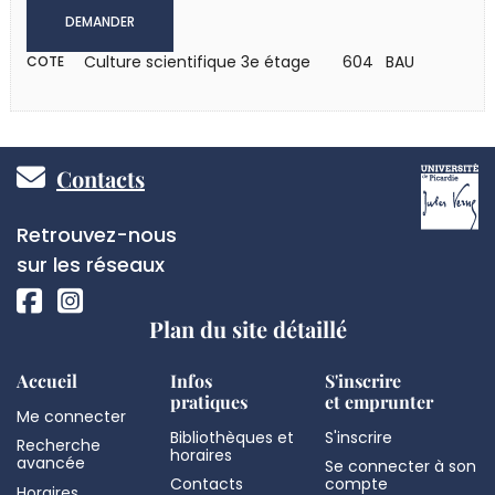
DEMANDER
Culture scientifique 3e étage
604 BAU
COTE
Pied
Contacts
de
Réseaux
Retrouvez-nous
page
sociaux
sur les réseaux
Plan du site détaillé
Accueil
Infos
S'inscrire
pratiques
et emprunter
Me connecter
Bibliothèques et
S'inscrire
Recherche
horaires
avancée
Se connecter à son
Contacts
compte
Horaires