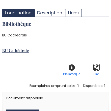
T
l
Localisation
Description
Liens
d
d
Bibliothèque
d
r
BU Cathédrale
BU Cathédrale
Bibliothèque
Plan
Exemplaires empruntables:
1
Disponibles:
1
Document disponible