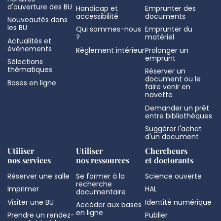
d'ouverture des BU
Handicap et
Emprunter des
accessibilité
documents
Nouveautés dans
les BU
Qui sommes-nous
Emprunter du
?
matériel
Actualités et
évènements
Règlement intérieur
Prolonger un
emprunt
Sélections
thématiques
Réserver un
document ou le
Bases en ligne
faire venir en
navette
Demander un prêt
entre bibliothèques
Suggérer l'achat
d'un document
Utiliser
Utiliser
Chercheurs
nos services
nos ressources
et doctorants
Réserver une salle
Se former à la
Science ouverte
recherche
Imprimer
HAL
documentaire
Visiter une BU
Identité numérique
Accéder aux bases
en ligne
Prendre un rendez-
Publier