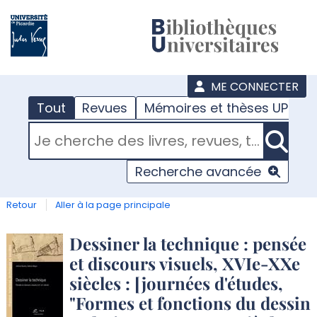
???
menu
ME CONNECTER
Tout
Revues
Mémoires et thèses UPJV
RECHERCHER DANS "TOUT"
Recherche avancée
Retour
Aller à la page principale
Détail
Dessiner la technique : pensée
et discours visuels, XVIe-XXe
document
siècles : [journées d'études,
"Formes et fonctions du dessin