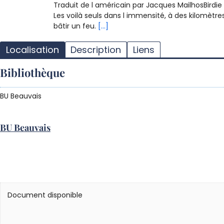
Traduit de l américain par Jacques MailhosBirdie é
Les voilà seuls dans l immensité, à des kilomètre
bâtir un feu.
[...]
Localisation
Description
Liens
Bibliothèque
BU Beauvais
BU Beauvais
Document disponible