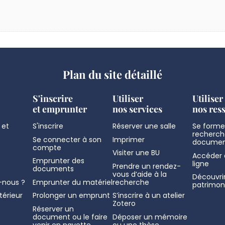
Plan du site détaillé
S'inscrire
Utiliser
Utiliser
et emprunter
nos services
nos res
 et
S'inscrire
Réserver une salle
Se former
recherch
Se connecter à son
Imprimer
documen
compte
Visiter une BU
Accéder 
Emprunter des
ligne
Prendre un rendez-
documents
vous d’aide à la
Découvrir
nous ?
Emprunter du matériel
recherche
patrimon
térieur
Prolonger un emprunt
S’inscrire à un atelier
Zotero
Réserver un
document ou le faire
Déposer un mémoire
venir en navette
ou une thèse