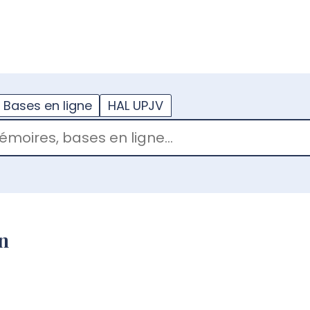
??
enu.button???
Bases en ligne
HAL UPJV
n