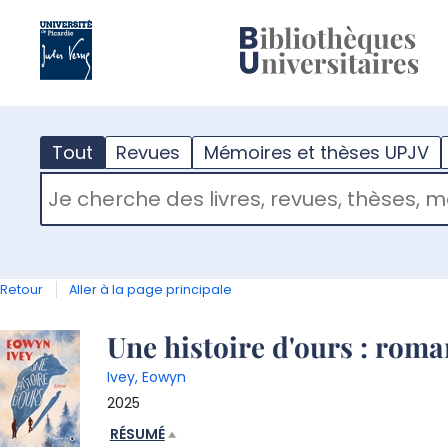
?
m
Tout
Revues
Mémoires et thèses UPJV
RECHERCHER DANS "TOUT"
Retour
Aller à la page principale
Détail
Une histoire d'ours : roma
Ivey, Eowyn
document
2025
RÉSUMÉ