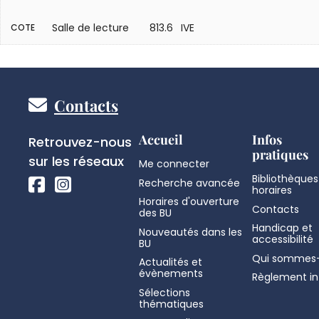
Salle de lecture
813.6 IVE
COTE
Pied
Contacts
de
Réseaux
Accueil
Infos
Retrouvez-nous
pratiques
sociaux
sur les réseaux
Me connecter
page
Bibliothèques
Recherche avancée
horaires
Horaires d'ouverture
Contacts
des BU
Handicap et
Nouveautés dans les
accessibilité
BU
Qui sommes-
Actualités et
évènements
Règlement in
Sélections
thématiques