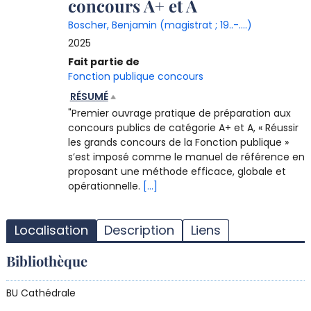
concours A+ et A
Boscher, Benjamin (magistrat ; 19..-....)
2025
Fait partie de
Fonction publique concours
RÉSUMÉ
"Premier ouvrage pratique de préparation aux
concours publics de catégorie A+ et A, « Réussir
les grands concours de la Fonction publique »
s’est imposé comme le manuel de référence en
proposant une méthode efficace, globale et
opérationnelle.
[...]
T
l
Localisation
Description
Liens
d
d
Bibliothèque
d
r
BU Cathédrale