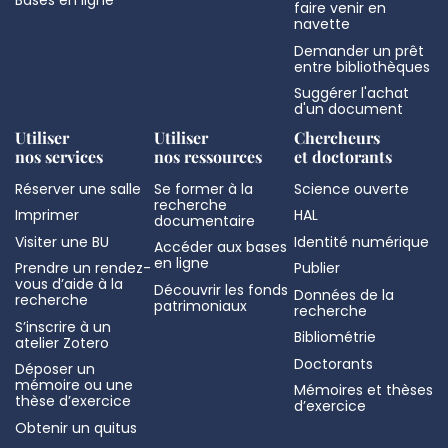
faire venir en
navette
Demander un prêt
entre bibliothèques
Suggérer l'achat
d'un document
Utiliser
Utiliser
Chercheurs
nos services
nos ressources
et doctorants
Réserver une salle
Se former à la
Science ouverte
recherche
Imprimer
HAL
documentaire
Visiter une BU
Identité numérique
Accéder aux bases
en ligne
Prendre un rendez-
Publier
vous d’aide à la
Découvrir les fonds
Données de la
recherche
patrimoniaux
recherche
S’inscrire à un
Bibliométrie
atelier Zotero
Doctorants
Déposer un
mémoire ou une
Mémoires et thèses
thèse d’exercice
d’exercice
Obtenir un quitus