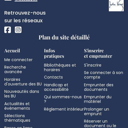
de
Réseaux
Retrouvez-nous
page
sociaux
sur les réseaux
Plan du site détaillé
Accueil
Infos
S'inscrire
pratiques
et emprunter
Me connecter
Bibliothèques et
S'inscrire
Recherche
horaires
avancée
Se connecter à son
Contacts
compte
Horaires
d'ouverture des BU
Handicap et
Emprunter des
accessibilité
documents
Nouveautés dans
les BU
Qui sommes-nous
Emprunter du
?
matériel
Actualités et
évènements
Règlement intérieur
Prolonger un
emprunt
Sélections
thématiques
Réserver un
document ou le
Bases en ligne