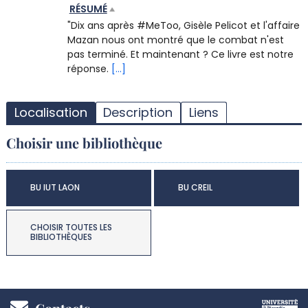
RÉSUMÉ
"Dix ans après #MeToo, Gisèle Pelicot et l'affaire
Mazan nous ont montré que le combat n'est
pas terminé. Et maintenant ? Ce livre est notre
réponse.
[...]
T
l
Localisation
Description
Liens
d
d
Choisir une bibliothèque
d
r
BU IUT LAON
BU CREIL
CHOISIR TOUTES LES
BIBLIOTHÈQUES