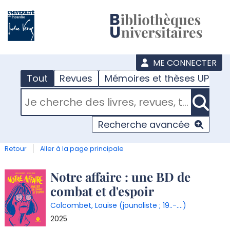
???
menu
ME CONNECTER
Tout
Revues
Mémoires et thèses UPJV
RECHERCHER DANS "TOUT"
Recherche avancée
Retour
Aller à la page principale
Détail
Notre affaire : une BD de
combat et d'espoir
document
Colcombet, Louise (jounaliste ; 19..-....)
2025