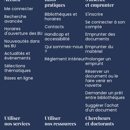
pratiques
et emprunter
Me connecter
Bibliothèques et
S'inscrire
Recherche
horaires
avancée
Se connecter à son
Contacts
compte
Horaires
d'ouverture des BU
Handicap et
Emprunter des
accessibilité
documents
Nouveautés dans
les BU
Qui sommes-nous
Emprunter du
?
matériel
Actualités et
évènements
Règlement intérieur
Prolonger un
emprunt
Sélections
thématiques
Réserver un
document ou le
Bases en ligne
faire venir en
navette
Demander un prêt
entre bibliothèques
Suggérer l'achat
d'un document
Utiliser
Utiliser
Chercheurs
nos services
nos ressources
et doctorants