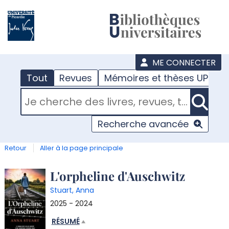
???
menu
ME CONNECTER
Tout
Revues
Mémoires et thèses UPJV
RECHERCHER DANS "TOUT"
Recherche avancée
Retour
Aller à la page principale
Détail
L'orpheline d'Auschwitz
Stuart, Anna
document
2025 - 2024
RÉSUMÉ