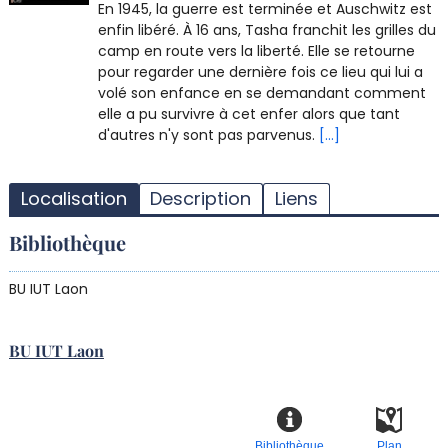
En 1945, la guerre est terminée et Auschwitz est
enfin libéré. À 16 ans, Tasha franchit les grilles du
camp en route vers la liberté. Elle se retourne
pour regarder une dernière fois ce lieu qui lui a
volé son enfance en se demandant comment
elle a pu survivre à cet enfer alors que tant
d'autres n'y sont pas parvenus.
[...]
T
l
Localisation
Description
Liens
d
d
Bibliothèque
d
r
BU IUT Laon
BU IUT Laon
Bibliothèque
Plan