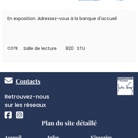
En exposition. Adressez-vous à la banque d'accueil
Salle de lecture
820 STU
COTE
Pied
Contacts
de
Réseaux
Retrouvez-nous
page
sociaux
sur les réseaux
Plan du site détaillé
Accueil
Infos
S'inscrire