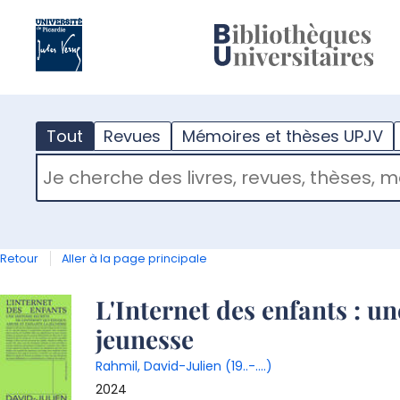
?
m
Tout
Revues
Mémoires et thèses UPJV
RECHERCHER DANS "TOUT"
Retour
Aller à la page principale
Détail
L'Internet des enfants : un
jeunesse
document
Rahmil, David-Julien (19..-....)
2024