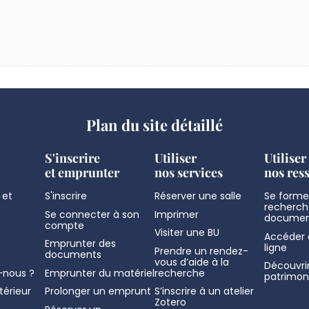
Plan du site détaillé
S'inscrire
Utiliser
Utiliser
et emprunter
nos services
nos res
 et
S'inscrire
Réserver une salle
Se former
recherch
Se connecter à son
Imprimer
documen
compte
Visiter une BU
Accéder 
Emprunter des
ligne
Prendre un rendez-
documents
vous d’aide à la
Découvrir
nous ?
Emprunter du matériel
recherche
patrimon
térieur
Prolonger un emprunt
S’inscrire à un atelier
Zotero