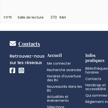
Salle de lecture
370 RAH
COTE
Pied
Contacts
de
Réseaux
Accueil
Infos
Retrouvez-nous
pratiques
sociaux
sur les réseaux
Me connecter
page
Bibliothèques
Recherche avancée
horaires
Horaires d'ouverture
Contacts
des BU
Handicap et
Nouveautés dans les
accessibilité
BU
Qui sommes-
Actualités et
évènements
Règlement in
Sélections