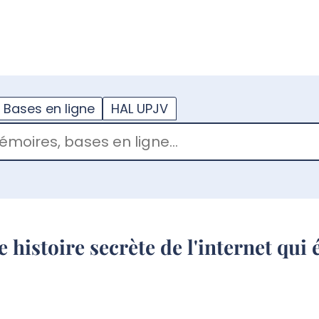
??
enu.button???
Bases en ligne
HAL UPJV
e histoire secrète de l'internet qui