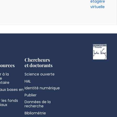
étagère
virtuelle
Chercheurs
sources
et doctorants
 à la
Science ouverte
e
HAL
taire
Identité numérique
aux bases en
Publier
 les fonds
Données de la
iaux
recherche
Bibliométrie