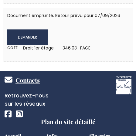
Document emprunté. Retour prévu pour 07/09/2026
DEMANDER
Droit 1er étage
346.03 FAGE
COTE
Pied
Contacts
de
Réseaux
Retrouvez-nous
page
sociaux
sur les réseaux
Plan du site détaillé
Accueil
Infos
S'inscrire