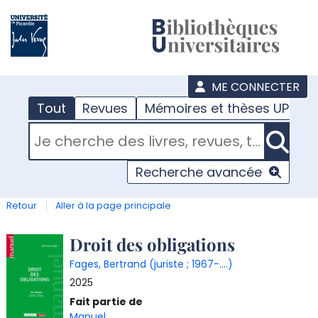
???
menu
ME CONNECTER
Tout
Revues
Mémoires et thèses UPJV
RECHERCHER DANS "TOUT"
Recherche avancée
Retour
Aller à la page principale
Détail
Droit des obligations
Fages, Bertrand (juriste ; 1967-....)
document
2025
Fait partie de
Manuel