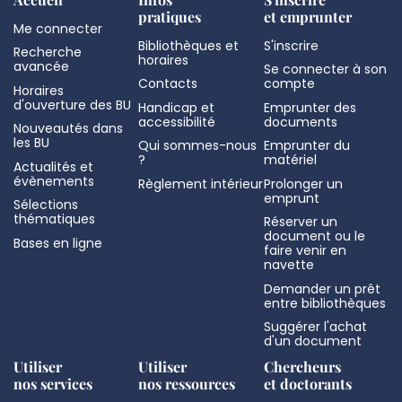
pratiques
et emprunter
Me connecter
Bibliothèques et
S'inscrire
Recherche
horaires
avancée
Se connecter à son
Contacts
compte
Horaires
d'ouverture des BU
Handicap et
Emprunter des
accessibilité
documents
Nouveautés dans
les BU
Qui sommes-nous
Emprunter du
?
matériel
Actualités et
évènements
Règlement intérieur
Prolonger un
emprunt
Sélections
thématiques
Réserver un
document ou le
Bases en ligne
faire venir en
navette
Demander un prêt
entre bibliothèques
Suggérer l'achat
d'un document
Utiliser
Utiliser
Chercheurs
nos services
nos ressources
et doctorants