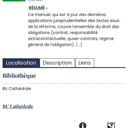
RÉSUMÉ
Ce manuel, qui est à jour des dernières
applications jurisprudentielles des textes issus
de la réforme, couvre l’ensemble du droit des
obligations (contrat, responsabilité
extracontractuelle, quasi-contrats, régime
général de l’obligation).
[...]
T
l
Localisation
Description
Liens
d
d
Bibliothèque
d
r
BU Cathédrale
BU Cathédrale