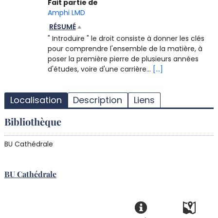
Fait partie de
Amphi LMD
RÉSUMÉ
" Introduire " le droit consiste à donner les clés
pour comprendre l'ensemble de la matière, à
poser la première pierre de plusieurs années
d'études, voire d'une carrière...
[...]
T
l
Localisation
Description
Liens
d
d
Bibliothèque
d
r
BU Cathédrale
BU Cathédrale