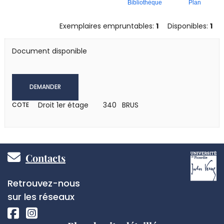
Bibliothèque
Plan
Exemplaires empruntables:
1
Disponibles:
1
Document disponible
DEMANDER
Droit 1er étage
340 BRUS
COTE
Pied
Contacts
de
Réseaux
Retrouvez-nous
page
sociaux
sur les réseaux