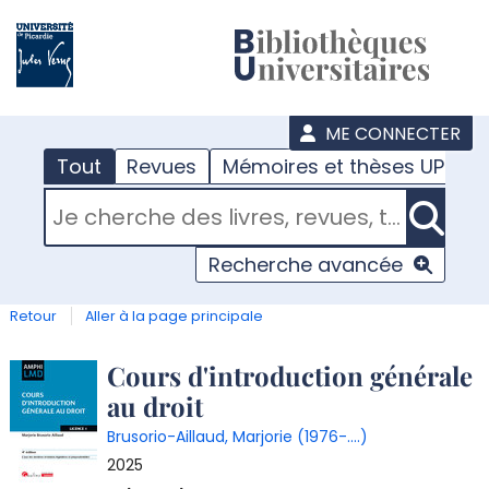
???
menu
ME CONNECTER
Tout
Revues
Mémoires et thèses UPJV
RECHERCHER DANS "TOUT"
Recherche avancée
Retour
Aller à la page principale
Détail
Cours d'introduction générale
au droit
document
Brusorio-Aillaud, Marjorie (1976-....)
2025