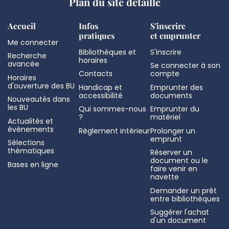
Plan du site détaillé
Accueil
Infos
S'inscrire
pratiques
et emprunter
Me connecter
Bibliothèques et
S'inscrire
Recherche
horaires
avancée
Se connecter à son
Contacts
compte
Horaires
d'ouverture des BU
Handicap et
Emprunter des
accessibilité
documents
Nouveautés dans
les BU
Qui sommes-nous
Emprunter du
?
matériel
Actualités et
évènements
Règlement intérieur
Prolonger un
emprunt
Sélections
thématiques
Réserver un
document ou le
Bases en ligne
faire venir en
navette
Demander un prêt
entre bibliothèques
Suggérer l'achat
d'un document