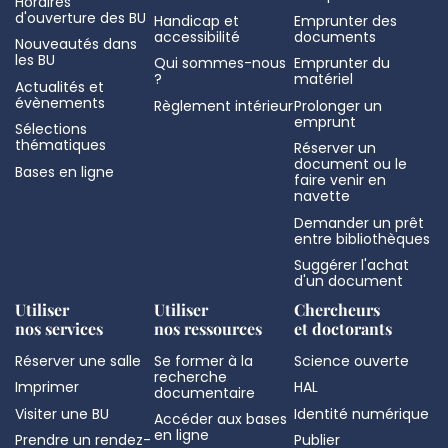
Horaires
d'ouverture des BU
Handicap et
Emprunter des
accessibilité
documents
Nouveautés dans
les BU
Qui sommes-nous
Emprunter du
?
matériel
Actualités et
évènements
Règlement intérieur
Prolonger un
emprunt
Sélections
thématiques
Réserver un
document ou le
Bases en ligne
faire venir en
navette
Demander un prêt
entre bibliothèques
Suggérer l'achat
d'un document
Utiliser
Utiliser
Chercheurs
nos services
nos ressources
et doctorants
Réserver une salle
Se former à la
Science ouverte
recherche
Imprimer
HAL
documentaire
Visiter une BU
Identité numérique
Accéder aux bases
en ligne
Prendre un rendez-
Publier