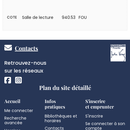
Salle de lecture
940.53 FOU
COTE
Pied
Contacts
de
Réseaux
Retrouvez-nous
page
sociaux
sur les réseaux
Plan du site détaillé
Accueil
Infos
S'inscrire
pratiques
et emprunter
Me connecter
Bibliothèques et
S'inscrire
Recherche
horaires
avancée
Se connecter à son
Contacts
compte