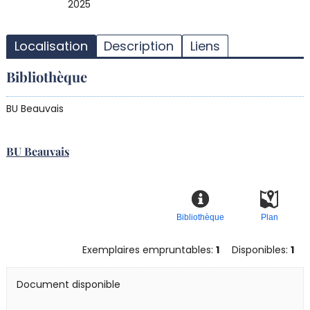
2025
T
l
Localisation
Description
Liens
d
d
Bibliothèque
d
r
BU Beauvais
BU Beauvais
Bibliothèque
Plan
Exemplaires empruntables:
1
Disponibles:
1
Document disponible