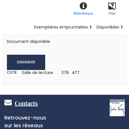
Bibliothèque
Plan
Exemplaires empruntables:
1
Disponibles:
1
Document disponible
DEMANDER
Salle de lecture
378 ATT
COTE
Pied
Contacts
de
Réseaux
Retrouvez-nous
page
sociaux
sur les réseaux