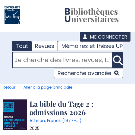
???
menu
ME CONNECTER
Tout
Revues
Mémoires et thèses UPJV
RECHERCHER DANS "TOUT"
Recherche avancée
Retour
Aller à la page principale
Détail
La bible du Tage 2 :
admissions 2026
document
Attelan, Franck (1977-....)
2025