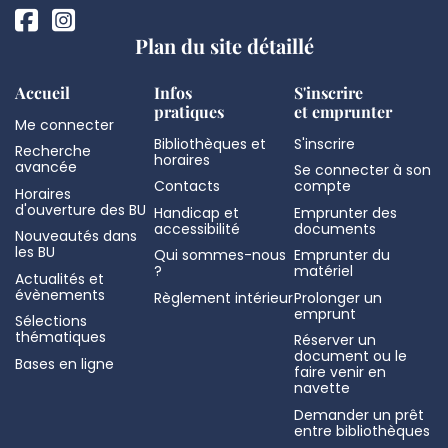
Plan du site détaillé
Accueil
Infos
S'inscrire
pratiques
et emprunter
Me connecter
Bibliothèques et
S'inscrire
Recherche
horaires
avancée
Se connecter à son
Contacts
compte
Horaires
d'ouverture des BU
Handicap et
Emprunter des
accessibilité
documents
Nouveautés dans
les BU
Qui sommes-nous
Emprunter du
?
matériel
Actualités et
évènements
Règlement intérieur
Prolonger un
emprunt
Sélections
thématiques
Réserver un
document ou le
Bases en ligne
faire venir en
navette
Demander un prêt
entre bibliothèques