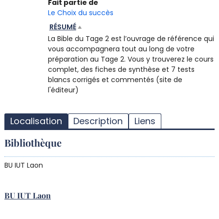
Fait partie de
Le Choix du succès
RÉSUMÉ
La Bible du Tage 2 est l’ouvrage de référence qui
vous accompagnera tout au long de votre
préparation au Tage 2. Vous y trouverez le cours
complet, des fiches de synthèse et 7 tests
blancs corrigés et commentés (site de
l'éditeur)
T
l
Localisation
Description
Liens
d
d
Bibliothèque
d
r
BU IUT Laon
BU IUT Laon