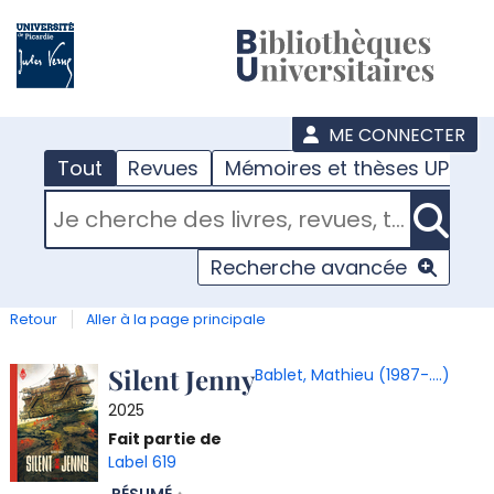
???
menu
ME CONNECTER
Tout
Revues
Mémoires et thèses UPJV
RECHERCHER DANS "TOUT"
Recherche avancée
Retour
Aller à la page principale
Détail
Silent Jenny
Bablet, Mathieu (1987-....)
2025
document
Fait partie de
Label 619