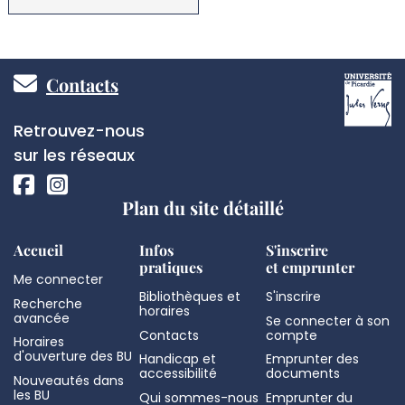
Pied
Contacts
de
Réseaux
Retrouvez-nous
page
sociaux
sur les réseaux
Plan du site détaillé
Accueil
Infos
S'inscrire
pratiques
et emprunter
Me connecter
Bibliothèques et
S'inscrire
Recherche
horaires
avancée
Se connecter à son
Contacts
compte
Horaires
d'ouverture des BU
Handicap et
Emprunter des
accessibilité
documents
Nouveautés dans
les BU
Qui sommes-nous
Emprunter du