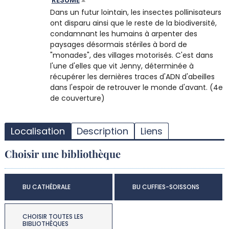
RÉSUMÉ
Dans un futur lointain, les insectes pollinisateurs
ont disparu ainsi que le reste de la biodiversité,
condamnant les humains à arpenter des
paysages désormais stériles à bord de
"monades", des villages motorisés. C'est dans
l'une d'elles que vit Jenny, déterminée à
récupérer les dernières traces d'ADN d'abeilles
dans l'espoir de retrouver le monde d'avant. (4e
de couverture)
T
l
Localisation
Description
Liens
d
d
Choisir une bibliothèque
d
r
BU CATHÉDRALE
BU CUFFIES-SOISSONS
CHOISIR TOUTES LES
BIBLIOTHÈQUES