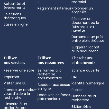
?
matériel
Actualités et
évènements
Règlement intérieur
Prolonger un
emprunt
Sélections
thématiques
Réserver un
document ou le
Bases en ligne
faire venir en
navette
Demander un prêt
entre bibliothèques
Suggérer l'achat
d'un document
Utiliser
Utiliser
Chercheurs
nos services
nos ressources
et doctorants
Réserver une salle
Se former à la
Science ouverte
recherche
Imprimer
HAL
documentaire
Visiter une BU
Identité numérique
Accéder aux bases
en ligne
Prendre un rendez-
Publier
vous d’aide à la
Découvrir les fonds
Données de la
recherche
patrimoniaux
recherche
S’inscrire à un
Bibliométrie
atelier Zotero