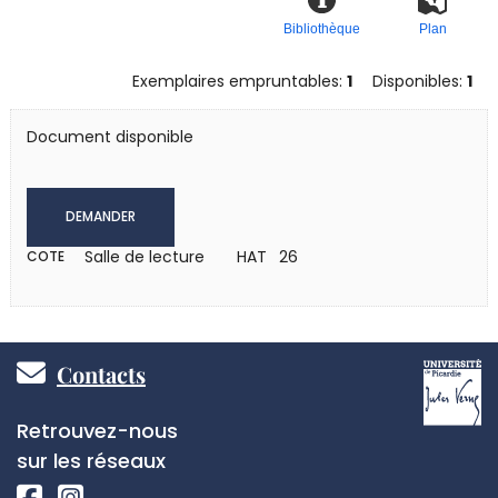
Bibliothèque
Plan
Exemplaires empruntables:
1
Disponibles:
1
Document disponible
DEMANDER
Salle de lecture
HAT 26
COTE
Pied
Contacts
de
Réseaux
Retrouvez-nous
page
sociaux
sur les réseaux