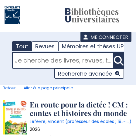
???
menu
ME CONNECTER
Tout
Revues
Mémoires et thèses UPJV
RECHERCHER DANS "TOUT"
Recherche avancée
Retour
Aller à la page principale
Détail
En route pour la dictée ! CM :
contes et histoires du monde
document
Lefèvre, Vincent (professeur des écoles ; 19..-....)
2026