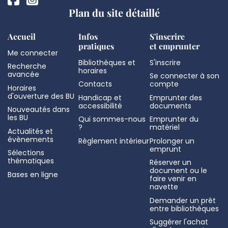
Plan du site détaillé
Accueil
Infos
S'inscrire
pratiques
et emprunter
Me connecter
Bibliothèques et
S'inscrire
Recherche
horaires
avancée
Se connecter à son
Contacts
compte
Horaires
d'ouverture des BU
Handicap et
Emprunter des
accessibilité
documents
Nouveautés dans
les BU
Qui sommes-nous
Emprunter du
?
matériel
Actualités et
évènements
Règlement intérieur
Prolonger un
emprunt
Sélections
thématiques
Réserver un
document ou le
Bases en ligne
faire venir en
navette
Demander un prêt
entre bibliothèques
Suggérer l'achat