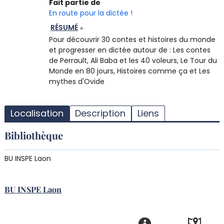
Fait partie de
En route pour la dictée !
RÉSUMÉ
Pour découvrir 30 contes et histoires du monde
et progresser en dictée autour de : Les contes
de Perrault, Ali Baba et les 40 voleurs, Le Tour du
Monde en 80 jours, Histoires comme ça et Les
mythes d'Ovide
T
l
Localisation
Description
Liens
d
d
Bibliothèque
d
r
BU INSPE Laon
BU INSPE Laon