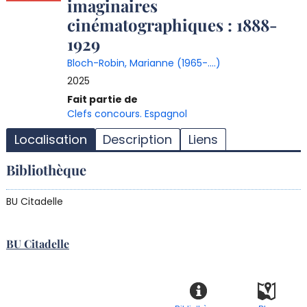
imaginaires
cinématographiques : 1888-
1929
Bloch-Robin, Marianne (1965-....)
2025
T
Fait partie de
l
Clefs concours. Espagnol
d
Localisation
Description
Liens
d
d
Bibliothèque
r
BU Citadelle
BU Citadelle