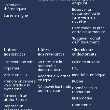
emprunt
Sélections
thématiques
Réserver un
document ou le
Bases en ligne
faire venir en
navette
Demander un prêt
entre bibliothèques
Suggérer l'achat
d'un document
Utiliser
Utiliser
Chercheurs
nos services
nos ressources
et doctorants
Réserver une salle
Se former à la
Science ouverte
recherche
Imprimer
HAL
documentaire
Visiter une BU
Identité numérique
Accéder aux bases
en ligne
Prendre un rendez-
Publier
vous d’aide à la
Découvrir les fonds
Données de la
recherche
patrimoniaux
recherche
S’inscrire à un
Bibliométrie
atelier Zotero
Doctorants
Déposer un