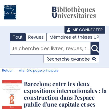
???
menu
ME CONNECTER
Tout
Revues
Mémoires et thèses UPJV
RECHERCHER DANS "TOUT"
Recherche avancée
Retour
Aller à la page principale
Détail
Barcelone entre les deux
expositions internationales : la
document
construction dans l'espace
public d'une capitale et ses