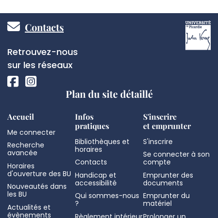
Pied
Contacts
de
Réseaux
Retrouvez-nous
page
sociaux
sur les réseaux
Plan du site détaillé
Accueil
Infos
S'inscrire
pratiques
et emprunter
Me connecter
Bibliothèques et
S'inscrire
Recherche
horaires
avancée
Se connecter à son
Contacts
compte
Horaires
d'ouverture des BU
Handicap et
Emprunter des
accessibilité
documents
Nouveautés dans
les BU
Qui sommes-nous
Emprunter du
?
matériel
Actualités et
évènements
Règlement intérieur
Prolonger un