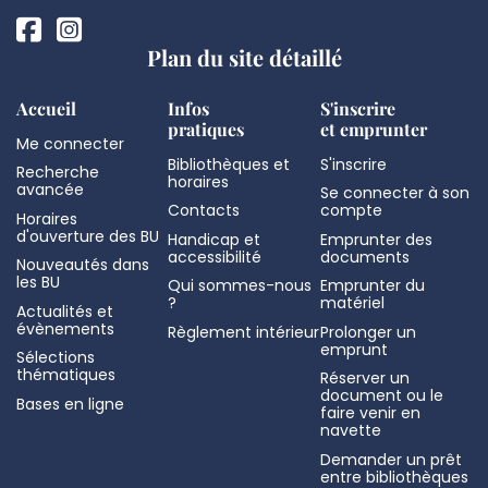
Plan du site détaillé
Accueil
Infos
S'inscrire
pratiques
et emprunter
Me connecter
Bibliothèques et
S'inscrire
Recherche
horaires
avancée
Se connecter à son
Contacts
compte
Horaires
d'ouverture des BU
Handicap et
Emprunter des
accessibilité
documents
Nouveautés dans
les BU
Qui sommes-nous
Emprunter du
?
matériel
Actualités et
évènements
Règlement intérieur
Prolonger un
emprunt
Sélections
thématiques
Réserver un
document ou le
Bases en ligne
faire venir en
navette
Demander un prêt
entre bibliothèques