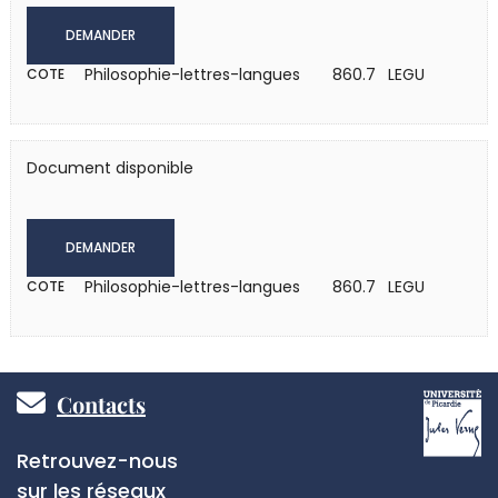
DEMANDER
Philosophie-lettres-langues
860.7 LEGU
COTE
Document disponible
DEMANDER
Philosophie-lettres-langues
860.7 LEGU
COTE
Pied
Contacts
de
Réseaux
Retrouvez-nous
page
sociaux
sur les réseaux