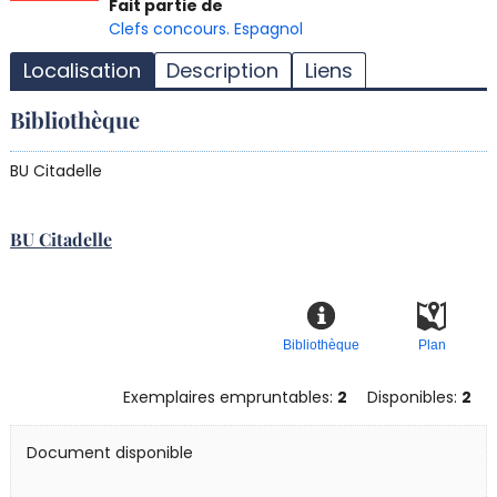
T
Fait partie de
l
Clefs concours. Espagnol
d
Localisation
Description
Liens
d
d
Bibliothèque
r
BU Citadelle
BU Citadelle
Bibliothèque
Plan
Exemplaires empruntables:
2
Disponibles:
2
Document disponible