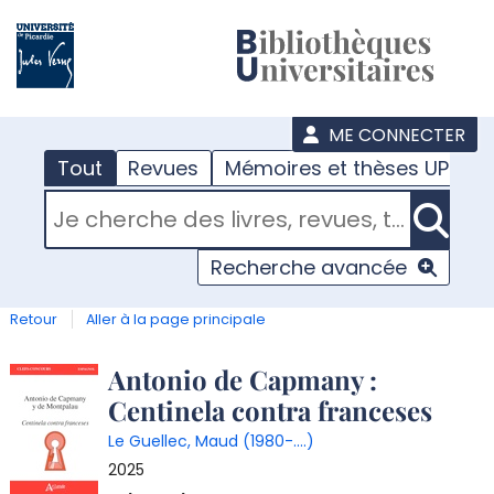
???
menu
ME CONNECTER
Tout
Revues
Mémoires et thèses UPJV
RECHERCHER DANS "TOUT"
Recherche avancée
Retour
Aller à la page principale
Détail
Antonio de Capmany :
Centinela contra franceses
document
Le Guellec, Maud (1980-....)
2025