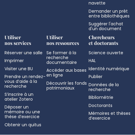
navette
Demander un prêt
entre bibliothèques
Suggérer l'achat
d'un document
Utiliser
Utiliser
Chercheurs
nos services
nos ressources
et doctorants
Réserver une salle
Se former à la
Science ouverte
recherche
Imprimer
HAL
documentaire
Visiter une BU
Identité numérique
Accéder aux bases
en ligne
Prendre un rendez-
Publier
vous d’aide à la
Découvrir les fonds
Données de la
recherche
patrimoniaux
recherche
S’inscrire à un
Bibliométrie
atelier Zotero
Doctorants
Déposer un
mémoire ou une
Mémoires et thèses
thèse d’exercice
d’exercice
Obtenir un quitus