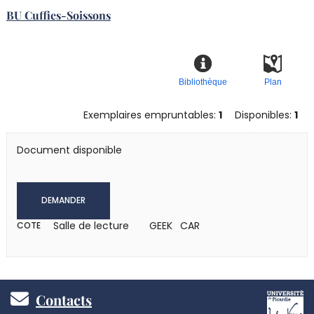
BU Cuffies-Soissons
Bibliothèque
Plan
Exemplaires empruntables:
1
Disponibles:
1
Document disponible
DEMANDER
Salle de lecture
GEEK CAR
COTE
Pied
Contacts