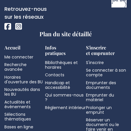
de
Réseaux
Retrouvez-nous
page
sociaux
sur les réseaux
Plan du site détaillé
Accueil
Infos
S'inscrire
pratiques
et emprunter
Me connecter
Bibliothèques et
S'inscrire
Recherche
horaires
avancée
Se connecter à son
Contacts
compte
Horaires
d'ouverture des BU
Handicap et
Emprunter des
accessibilité
documents
Nouveautés dans
les BU
Qui sommes-nous
Emprunter du
?
matériel
Actualités et
évènements
Règlement intérieur
Prolonger un
emprunt
Sélections
thématiques
Réserver un
document ou le
Bases en ligne
faire venir en