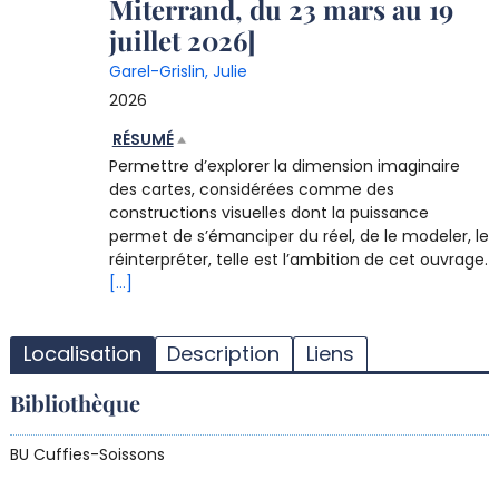
Miterrand, du 23 mars au 19
juillet 2026]
Garel-Grislin, Julie
2026
RÉSUMÉ
Permettre d’explorer la dimension imaginaire
des cartes, considérées comme des
constructions visuelles dont la puissance
permet de s’émanciper du réel, de le modeler, le
réinterpréter, telle est l’ambition de cet ouvrage.
[...]
T
l
Localisation
Description
Liens
d
d
Bibliothèque
d
r
BU Cuffies-Soissons