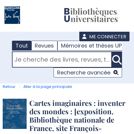
???
menu
ME CONNECTER
Tout
Revues
Mémoires et thèses UPJV
RECHERCHER DANS "TOUT"
Recherche avancée
Retour
Aller à la page principale
Détail
Cartes imaginaires : inventer
des mondes : [exposition,
document
Bibliothèque nationale de
France, site François-