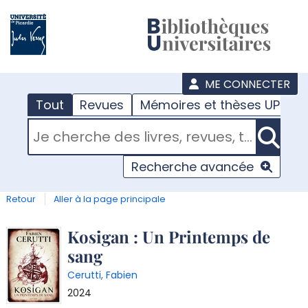
???
menu
ME CONNECTER
Tout
Revues
Mémoires et thèses UPJV
RECHERCHER DANS "TOUT"
Recherche avancée
Retour
Aller à la page principale
Détail
Kosigan : Un Printemps de
sang
document
Cerutti, Fabien
2024