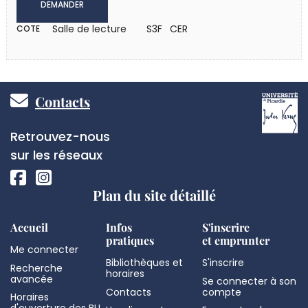
DEMANDER
Salle de lecture
S3F CER
COTE
Pied
Contacts
de
Réseaux
Retrouvez-nous
page
sociaux
sur les réseaux
Plan du site détaillé
Accueil
Infos
S'inscrire
pratiques
et emprunter
Me connecter
Bibliothèques et
S'inscrire
Recherche
horaires
avancée
Se connecter à son
Contacts
compte
Horaires