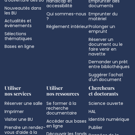
d'ouverture des BU
Handicap et
Emprunter des
accessibilité
documents
Nouveautés dans
les BU
Qui sommes-nous
Emprunter du
?
matériel
Actualités et
évènements
Règlement intérieur
Prolonger un
emprunt
Sélections
thématiques
Réserver un
document ou le
Bases en ligne
faire venir en
navette
Demander un prêt
entre bibliothèques
Suggérer l'achat
d'un document
Utiliser
Utiliser
Chercheurs
nos services
nos ressources
et doctorants
Réserver une salle
Se former à la
Science ouverte
recherche
Imprimer
HAL
documentaire
Visiter une BU
Identité numérique
Accéder aux bases
en ligne
Prendre un rendez-
Publier
vous d’aide à la
Découvrir les fonds