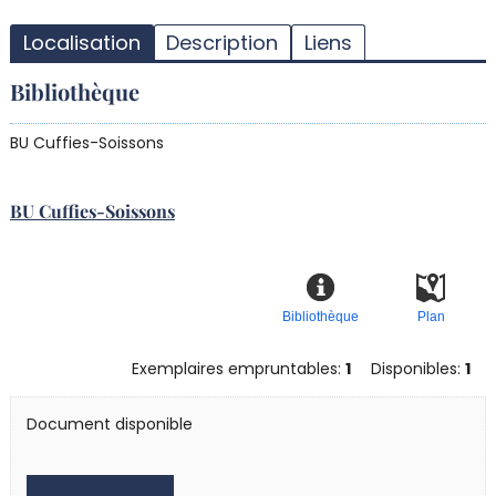
T
l
Localisation
Description
Liens
d
d
Bibliothèque
d
r
BU Cuffies-Soissons
BU Cuffies-Soissons
Bibliothèque
Plan
Exemplaires empruntables:
1
Disponibles:
1
Document disponible