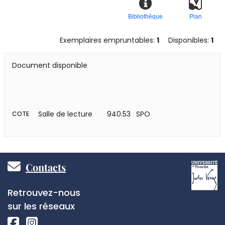
Bibliothèque
Plan
Exemplaires empruntables:
1
Disponibles:
1
Document disponible
Salle de lecture
940.53 SPO
COTE
Pied
Contacts
de
Réseaux
Retrouvez-nous
page
sociaux
sur les réseaux