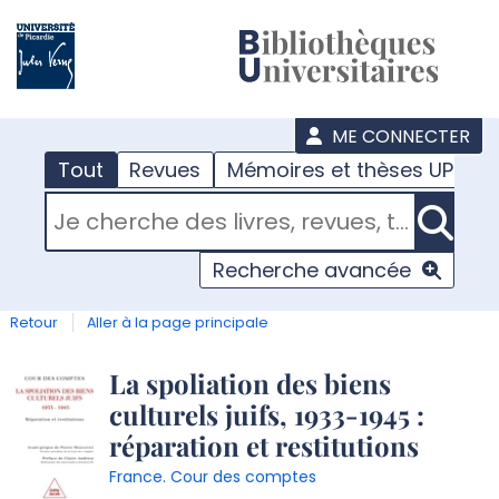
???
menu
ME CONNECTER
Tout
Revues
Mémoires et thèses UPJV
RECHERCHER DANS "TOUT"
Recherche avancée
Retour
Aller à la page principale
Détail
La spoliation des biens
culturels juifs, 1933-1945 :
document
réparation et restitutions
France. Cour des comptes