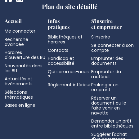
Plan du site détaillé
Accueil
Infos
S'inscrire
pratiques
et emprunter
Me connecter
Bibliothèques et
S'inscrire
Recherche
horaires
avancée
Se connecter à son
Contacts
compte
Horaires
d'ouverture des BU
Handicap et
Emprunter des
accessibilité
documents
Nouveautés dans
les BU
Qui sommes-nous
Emprunter du
?
matériel
Actualités et
évènements
Règlement intérieur
Prolonger un
emprunt
Sélections
thématiques
Réserver un
document ou le
Bases en ligne
faire venir en
navette
Demander un prêt
entre bibliothèques
Suggérer l'achat