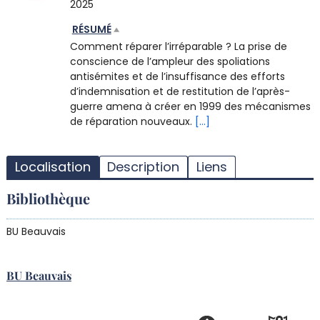
2025
RÉSUMÉ
Comment réparer l’irréparable ? La prise de
conscience de l’ampleur des spoliations
antisémites et de l’insuffisance des efforts
d’indemnisation et de restitution de l’après-
guerre amena à créer en 1999 des mécanismes
de réparation nouveaux.
[...]
T
l
Localisation
Description
Liens
d
d
Bibliothèque
d
r
BU Beauvais
BU Beauvais