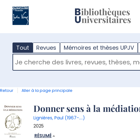
?
m
Tout
Revues
Mémoires et thèses UPJV
RECHERCHER DANS "TOUT"
Retour
Aller à la page principale
Détail
Donner sens à la médiation
Lignières, Paul (1967-....)
document
2025
RÉSUMÉ