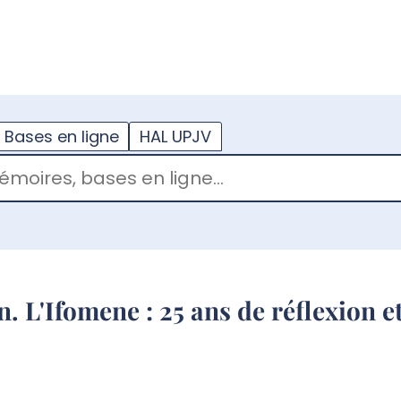
??
enu.button???
Bases en ligne
HAL UPJV
. L'Ifomene : 25 ans de réflexion et