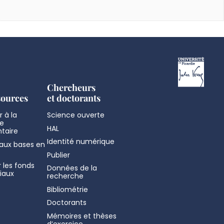
Chercheurs
sources
et doctorants
 à la
Science ouverte
e
HAL
taire
Identité numérique
aux bases en
Publier
 les fonds
Données de la
iaux
recherche
Bibliométrie
Doctorants
Mémoires et thèses
d’exercice