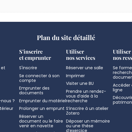
Plan du site détaillé
S'inscrire
Utiliser
Utiliser
et emprunter
nos services
nos res
 et
S'inscrire
Réserver une salle
Se former
recherch
Se connecter à son
Imprimer
documen
compte
Visiter une BU
Accéder 
Emprunter des
ligne
Prendre un rendez-
documents
vous d’aide à la
Découvrir
nous ?
Emprunter du matériel
recherche
patrimon
térieur
Prolonger un emprunt
S’inscrire à un atelier
Zotero
Réserver un
document ou le faire
Déposer un mémoire
venir en navette
ou une thèse
d’exercice