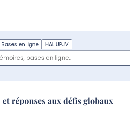
??
enu.button???
Bases en ligne
HAL UPJV
s et réponses aux défis globaux