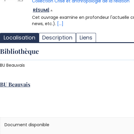
Collection Crise et anthropologie de la relation
RÉSUMÉ
Cet ouvrage examine en profondeur l'actuelle crise
news, etc.).
[...]
Localisation
Description
Liens
Bibliothèque
BU Beauvais
BU Beauvais
Document disponible