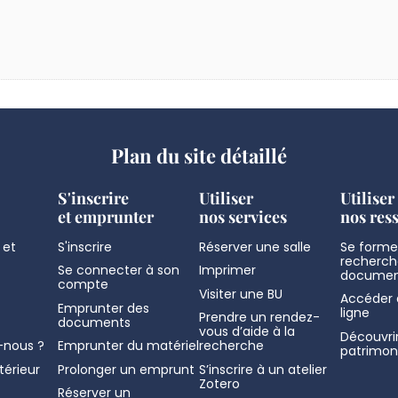
Plan du site détaillé
S'inscrire
Utiliser
Utiliser
et emprunter
nos services
nos res
 et
S'inscrire
Réserver une salle
Se former
recherch
Se connecter à son
Imprimer
documen
compte
Visiter une BU
Accéder 
Emprunter des
ligne
Prendre un rendez-
documents
vous d’aide à la
Découvrir
nous ?
Emprunter du matériel
recherche
patrimon
térieur
Prolonger un emprunt
S’inscrire à un atelier
Zotero
Réserver un