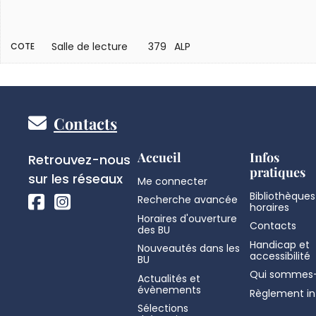
Salle de lecture
379 ALP
COTE
Pied
Contacts
de
Réseaux
Accueil
Infos
Retrouvez-nous
pratiques
sociaux
sur les réseaux
Me connecter
page
Bibliothèques
Recherche avancée
horaires
Horaires d'ouverture
Contacts
des BU
Handicap et
Nouveautés dans les
accessibilité
BU
Qui sommes-
Actualités et
évènements
Règlement in
Sélections