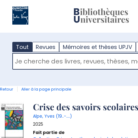
?
m
Tout
Revues
Mémoires et thèses UPJV
RECHERCHER DANS "TOUT"
Retour
Aller à la page principale
Détail
Crise des savoirs scolaire
Alpe, Yves (19..-....)
document
2025
Fait partie de