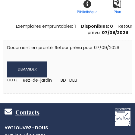
Bibliothèque
Plan
Exemplaires empruntables:
1
Disponibles: 0
Retour
prévu:
07/09/2026
Document emprunté. Retour prévu pour 07/09/2026
DEMANDER
Rez-de-jardin
BD DELI
COTE
Pied
Contacts
de
Réseaux
Retrouvez-nous
sociaux