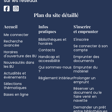
page
sur les réseaux
Plan du site détaillé
Accueil
Infos
S'inscrire
pratiques
et emprunter
Me connecter
Bibliothèques et
S'inscrire
Recherche
horaires
avancée
Se connecter à son
Contacts
compte
Horaires
d'ouverture des BU
Handicap et
Emprunter des
accessibilité
documents
Nouveautés dans
les BU
Qui sommes-nous
Emprunter du
?
matériel
Actualités et
évènements
Règlement intérieur
Prolonger un
emprunt
Sélections
thématiques
Réserver un
document ou le
Bases en ligne
faire venir en
navette
Demander un prêt
entre bibliothèques