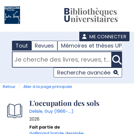
???
menu
ME CONNECTER
Tout
Revues
Mémoires et thèses UPJV
RECHERCHER DANS "TOUT"
Recherche avancée
Retour
Aller à la page principale
Détail
L'occupation des sols
Delisle, Guy (1966-....)
document
2026
Fait partie de
Gallimard bande dessinée