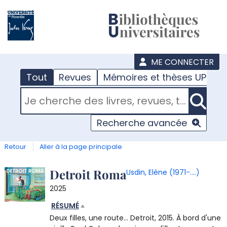
???
menu
ME CONNECTER
Tout
Revues
Mémoires et thèses UPJV
RECHERCHER DANS "TOUT"
Recherche avancée
Retour
Aller à la page principale
Détail
Detroit Roma
Usdin, Elène (1971-....)
2025
document
RÉSUMÉ
Deux filles, une route… Detroit, 2015. À bord d'une