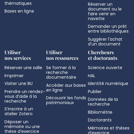
thématiques
Réserver un
document ou le
Bases en ligne
faire venir en
navette
Demander un prêt
entre bibliothèques
Suggérer l'achat
d'un document
Utiliser
Utiliser
Chercheurs
nos services
nos ressources
et doctorants
Réserver une salle
Se former à la
Science ouverte
recherche
Imprimer
HAL
documentaire
Visiter une BU
Identité numérique
Accéder aux bases
en ligne
Prendre un rendez-
Publier
vous d’aide à la
Découvrir les fonds
Données de la
recherche
patrimoniaux
recherche
S’inscrire à un
Bibliométrie
atelier Zotero
Doctorants
Déposer un
mémoire ou une
Mémoires et thèses
thèse d’exercice
d’exercice