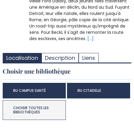
vieille Ford Galaxy, deux jeunes filles traversent
une Amérique en déclin, du Nord au Sud. Fuyant
Detroit, leur ville natale, elles roulent jusqu'à
Rome, en Géorgie, pâle copie de la cité antique.
Un road-trip aussi mystérieux qu'imprégné de
sens. Pour Becki, il s'agit de remonter la route
des esclaves, ses ancêtres.
[...]
T
l
Localisation
Description
Liens
d
d
Choisir une bibliothèque
d
r
BU CAMPUS SANTÉ
BU CITADELLE
CHOISIR TOUTES LES
BIBLIOTHÈQUES