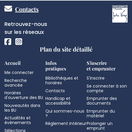
Pied
Contacts
de
Réseaux
Retrouvez-nous
page
sociaux
sur les réseaux
Plan du site détaillé
Accueil
Infos
S'inscrire
pratiques
et emprunter
Me connecter
Bibliothèques et
S'inscrire
Recherche
horaires
avancée
Se connecter à son
Contacts
compte
Horaires
d'ouverture des BU
Handicap et
Emprunter des
accessibilité
documents
Nouveautés dans
les BU
Qui sommes-nous
Emprunter du
?
matériel
Actualités et
évènements
Règlement intérieur
Prolonger un
emprunt
Sélections