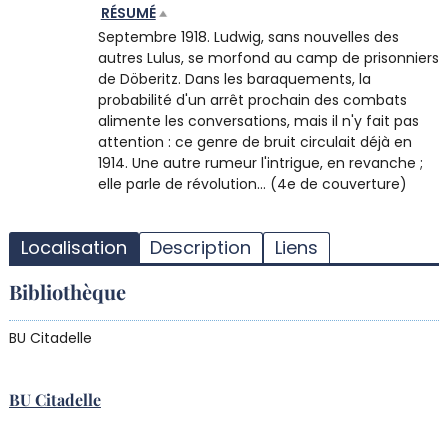
RÉSUMÉ
Septembre 1918. Ludwig, sans nouvelles des
autres Lulus, se morfond au camp de prisonniers
de Döberitz. Dans les baraquements, la
probabilité d'un arrêt prochain des combats
alimente les conversations, mais il n'y fait pas
attention : ce genre de bruit circulait déjà en
1914. Une autre rumeur l'intrigue, en revanche ;
elle parle de révolution... (4e de couverture)
T
l
Localisation
Description
Liens
d
d
Bibliothèque
d
r
BU Citadelle
BU Citadelle