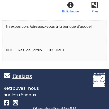
Bibliothèque
Plan
En exposition. Adressez-vous à la banque d'accueil
Rez-de-jardin
BD HAUT
COTE
Pied
Contacts
de
Réseaux
Retrouvez-nous
page
sociaux
sur les réseaux
Plan du site détaillé