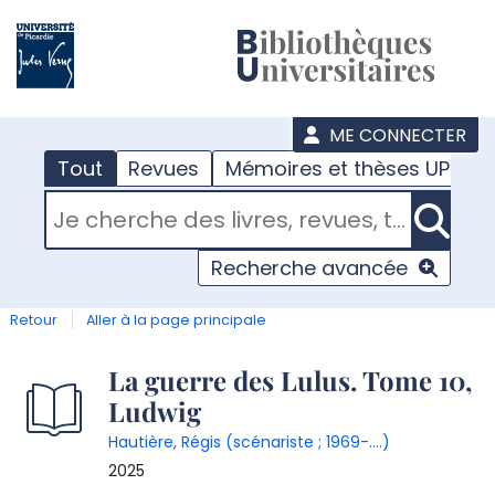
???
menu
ME CONNECTER
Tout
Revues
Mémoires et thèses UPJV
RECHERCHER DANS "TOUT"
Recherche avancée
Retour
Aller à la page principale
Détail
La guerre des Lulus. Tome 10,
Ludwig
document
Hautière, Régis (scénariste ; 1969-....)
2025