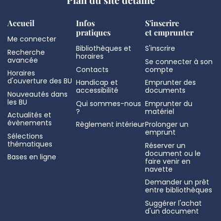
Accueil
Infos
S'inscrire
pratiques
et emprunter
Me connecter
Bibliothèques et
S'inscrire
Recherche
horaires
avancée
Se connecter à son
Contacts
compte
Horaires
d'ouverture des BU
Handicap et
Emprunter des
accessibilité
documents
Nouveautés dans
les BU
Qui sommes-nous
Emprunter du
?
matériel
Actualités et
évènements
Règlement intérieur
Prolonger un
emprunt
Sélections
thématiques
Réserver un
document ou le
Bases en ligne
faire venir en
navette
Demander un prêt
entre bibliothèques
Suggérer l'achat
d'un document