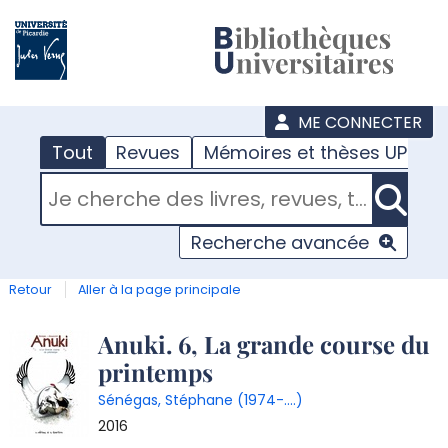
???
menu
ME CONNECTER
Tout
Revues
Mémoires et thèses UPJV
RECHERCHER DANS "TOUT"
Recherche avancée
Retour
Aller à la page principale
Détail
Anuki. 6, La grande course du
printemps
document
Sénégas, Stéphane (1974-....)
2016