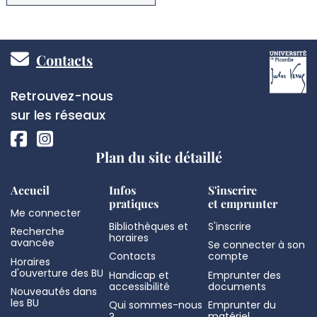
Pied
Contacts
de
Réseaux
Retrouvez-nous
page
sociaux
sur les réseaux
Plan du site détaillé
Accueil
Infos
S'inscrire
pratiques
et emprunter
Me connecter
Bibliothèques et
S'inscrire
Recherche
horaires
avancée
Se connecter à son
Contacts
compte
Horaires
d'ouverture des BU
Handicap et
Emprunter des
accessibilité
documents
Nouveautés dans
les BU
Qui sommes-nous
Emprunter du
?
matériel