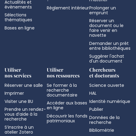
Actualités et
évènements
Règlement intérieur
Prolonger un
emprunt
Sélections
thématiques
Réserver un
document ou le
Bases en ligne
faire venir en
navette
Demander un prêt
entre bibliothèques
Suggérer l'achat
d'un document
Utiliser
Utiliser
Chercheurs
nos services
nos ressources
et doctorants
Réserver une salle
Se former à la
Science ouverte
recherche
Imprimer
HAL
documentaire
Visiter une BU
Identité numérique
Accéder aux bases
en ligne
Prendre un rendez-
Publier
vous d’aide à la
Découvrir les fonds
Données de la
recherche
patrimoniaux
recherche
S’inscrire à un
Bibliométrie
atelier Zotero