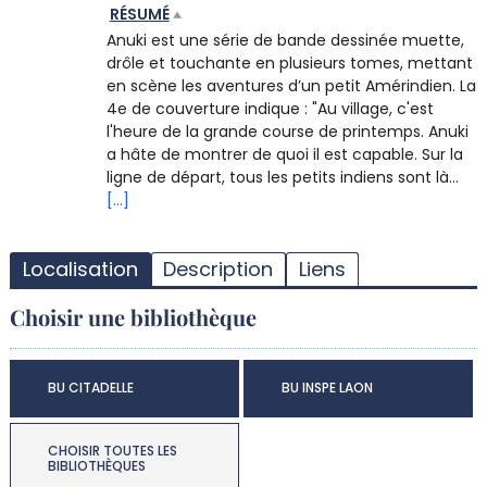
RÉSUMÉ
Anuki est une série de bande dessinée muette,
drôle et touchante en plusieurs tomes, mettant
en scène les aventures d’un petit Amérindien. La
4e de couverture indique : "Au village, c'est
l'heure de la grande course de printemps. Anuki
a hâte de montrer de quoi il est capable. Sur la
ligne de départ, tous les petits indiens sont là...
[...]
T
l
Localisation
Description
Liens
d
d
Choisir une bibliothèque
d
r
BU CITADELLE
BU INSPE LAON
CHOISIR TOUTES LES
BIBLIOTHÈQUES