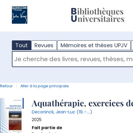
?
m
Tout
Revues
Mémoires et thèses UPJV
RECHERCHER DANS "TOUT"
Retour
Aller à la page principale
Détail
Aquathérapie, exercices de
Deconinck, Jean-Luc (19..-....)
document
2025
Fait partie de