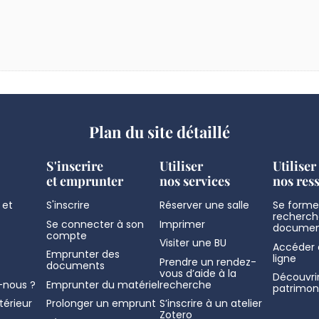
Plan du site détaillé
S'inscrire
Utiliser
Utiliser
et emprunter
nos services
nos res
 et
S'inscrire
Réserver une salle
Se former
recherch
Se connecter à son
Imprimer
documen
compte
Visiter une BU
Accéder 
Emprunter des
ligne
Prendre un rendez-
documents
vous d’aide à la
Découvrir
nous ?
Emprunter du matériel
recherche
patrimon
térieur
Prolonger un emprunt
S’inscrire à un atelier
Zotero