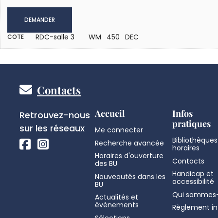
DEMANDER
RDC-salle 3
WM 450 DEC
COTE
Pied
Contacts
de
Réseaux
Accueil
Infos
Retrouvez-nous
pratiques
sociaux
sur les réseaux
Me connecter
page
Bibliothèques
Recherche avancée
horaires
Horaires d'ouverture
Contacts
des BU
Handicap et
Nouveautés dans les
accessibilité
BU
Qui sommes-
Actualités et
évènements
Règlement in
Sélections