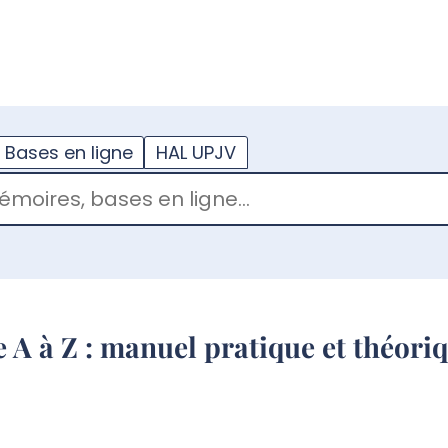
??
enu.button???
Bases en ligne
HAL UPJV
 A à Z : manuel pratique et théori