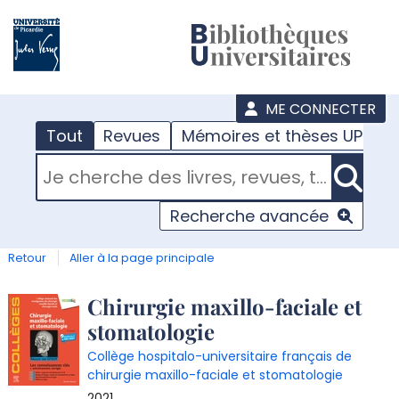
???
menu
ME CONNECTER
Tout
Revues
Mémoires et thèses UPJV
RECHERCHER DANS "TOUT"
Recherche avancée
Retour
Aller à la page principale
Détail
Chirurgie maxillo-faciale et
stomatologie
document
Collège hospitalo-universitaire français de
chirurgie maxillo-faciale et stomatologie
2021