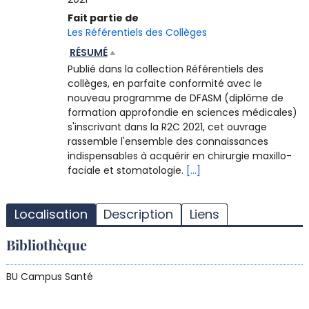
Fait partie de
Les Référentiels des Collèges
RÉSUMÉ
Publié dans la collection Référentiels des
collèges, en parfaite conformité avec le
nouveau programme de DFASM (diplôme de
formation approfondie en sciences médicales)
s'inscrivant dans la R2C 2021, cet ouvrage
rassemble l'ensemble des connaissances
indispensables à acquérir en chirurgie maxillo-
faciale et stomatologie.
[...]
T
l
Localisation
Description
Liens
d
d
Bibliothèque
d
r
BU Campus Santé