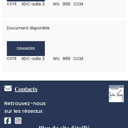
RDC-salle 3
WU 999 CCM
COTE
Document disponible
DEMANDER
RDC-salle 3
WU 999 CCM
COTE
Pied
Contacts
de
Réseaux
Retrouvez-nous
page
sociaux
sur les réseaux
Plan du site détaillé