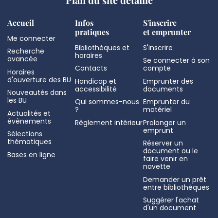
Accueil
Infos
S'inscrire
pratiques
et emprunter
Me connecter
Bibliothèques et
S'inscrire
Recherche
horaires
avancée
Se connecter à son
Contacts
compte
Horaires
d'ouverture des BU
Handicap et
Emprunter des
accessibilité
documents
Nouveautés dans
les BU
Qui sommes-nous
Emprunter du
?
matériel
Actualités et
évènements
Règlement intérieur
Prolonger un
emprunt
Sélections
thématiques
Réserver un
document ou le
Bases en ligne
faire venir en
navette
Demander un prêt
entre bibliothèques
Suggérer l'achat
d'un document