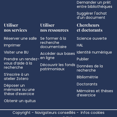
Demander un prêt
entre bibliothèques
Suggérer l'achat
d'un document
Utiliser
Utiliser
Chercheurs
nos services
nos ressources
et doctorants
Réserver une salle
Se former à la
Science ouverte
recherche
Imprimer
HAL
documentaire
Visiter une BU
Identité numérique
Accéder aux bases
en ligne
Prendre un rendez-
Publier
vous d’aide à la
Découvrir les fonds
Données de la
recherche
patrimoniaux
recherche
S’inscrire à un
Bibliométrie
atelier Zotero
Doctorants
Déposer un
mémoire ou une
Mémoires et thèses
thèse d’exercice
d’exercice
Obtenir un quitus
Copyright
Navigateurs conseillés
Infos cookies