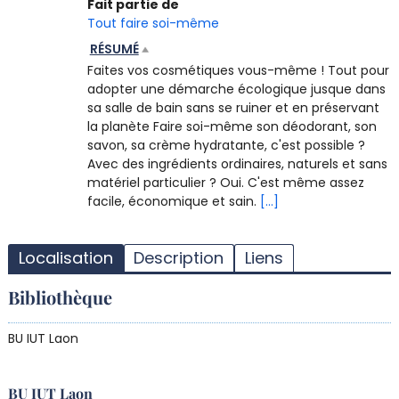
Fait partie de
Tout faire soi-même
RÉSUMÉ
Faites vos cosmétiques vous-même ! Tout pour
adopter une démarche écologique jusque dans
sa salle de bain sans se ruiner et en préservant
la planète Faire soi-même son déodorant, son
savon, sa crème hydratante, c'est possible ?
Avec des ingrédients ordinaires, naturels et sans
matériel particulier ? Oui. C'est même assez
facile, économique et sain.
[...]
T
l
Localisation
Description
Liens
d
d
Bibliothèque
d
r
BU IUT Laon
BU IUT Laon