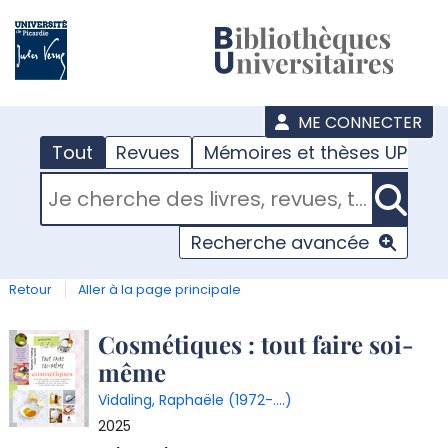
???
menu
ME CONNECTER
Tout
Revues
Mémoires et thèses UPJV
RECHERCHER DANS "TOUT"
Recherche avancée
Retour
Aller à la page principale
Détail
Cosmétiques : tout faire soi-
même
document
Vidaling, Raphaële (1972-....)
2025