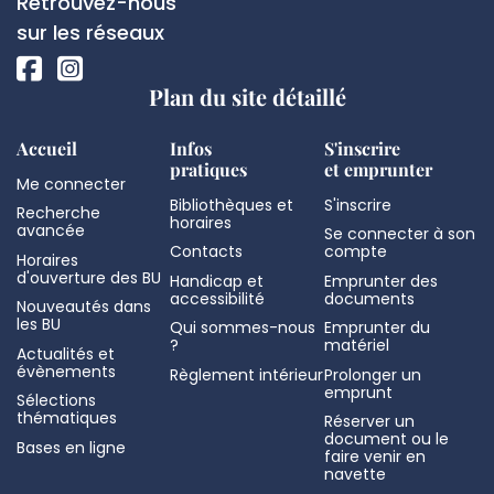
Réseaux
Retrouvez-nous
page
sociaux
sur les réseaux
Plan du site détaillé
Accueil
Infos
S'inscrire
pratiques
et emprunter
Me connecter
Bibliothèques et
S'inscrire
Recherche
horaires
avancée
Se connecter à son
Contacts
compte
Horaires
d'ouverture des BU
Handicap et
Emprunter des
accessibilité
documents
Nouveautés dans
les BU
Qui sommes-nous
Emprunter du
?
matériel
Actualités et
évènements
Règlement intérieur
Prolonger un
emprunt
Sélections
thématiques
Réserver un
document ou le
Bases en ligne
faire venir en
navette