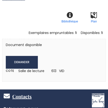
Bibliothèque
Plan
Exemplaires empruntables:
1
Disponibles:
1
Document disponible
DEMANDER
Salle de lecture
613 VID
COTE
Pied
Contacts
de