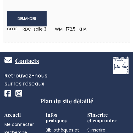
DEMANDER
RDC-salle 3
WM 172.5 KHA
COTE
Pied
Contacts
de
Réseaux
Retrouvez-nous
page
sociaux
sur les réseaux
Plan du site détaillé
Accueil
Infos
S'inscrire
pratiques
et emprunter
Me connecter
Bibliothèques et
S'inscrire
Recherche