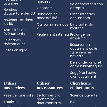
horaires
avancée
Se connecter à son
Contacts
compte
Horaires
d'ouverture des BU
Handicap et
Emprunter des
accessibilité
documents
Nouveautés dans
les BU
Qui sommes-nous
Emprunter du
?
matériel
Actualités et
évènements
Règlement intérieur
Prolonger un
emprunt
Sélections
thématiques
Réserver un
document ou le
Bases en ligne
faire venir en
navette
Demander un prêt
entre bibliothèques
Suggérer l'achat
d'un document
Utiliser
Utiliser
Chercheurs
nos services
nos ressources
et doctorants
Réserver une salle
Se former à la
Science ouverte
recherche
Imprimer
HAL
documentaire