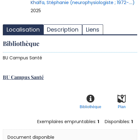
Khalfa, Stéphanie (neurophysiologiste ; 1972-....)
2025
T
l
Localisation
Description
Liens
d
d
Bibliothèque
d
r
BU Campus Santé
BU Campus Santé
Bibliothèque
Plan
Exemplaires empruntables:
1
Disponibles:
1
Document disponible