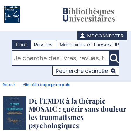
???
menu
ME CONNECTER
Tout
Revues
Mémoires et thèses UPJV
RECHERCHER DANS "TOUT"
Recherche avancée
Retour
Aller à la page principale
Détail
De l'EMDR à la thérapie
MOSAIC : guérir sans douleur
document
les traumatismes
psychologiques