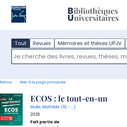
?
m
Tout
Revues
Mémoires et thèses UPJV
RECHERCHER DANS "TOUT"
Retour
Aller à la page principale
Détail
ECOS : le tout-en-un
Mulle, Mathilde (19..-....)
document
2026
Fait partie de