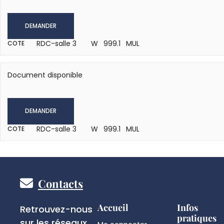
DEMANDER
RDC-salle 3
W 999.1 MUL
COTE
Document disponible
DEMANDER
RDC-salle 3
W 999.1 MUL
COTE
Pied
Contacts
de
Réseaux
Accueil
Infos
Retrouvez-nous
pratiques
sociaux
sur les réseaux