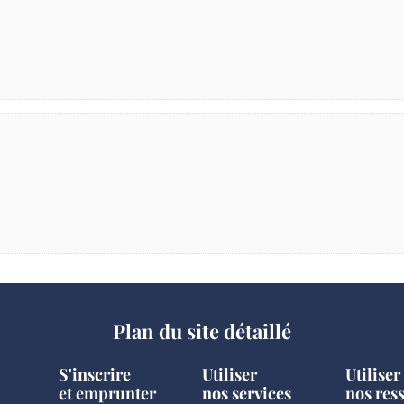
Plan du site détaillé
S'inscrire
Utiliser
Utiliser
et emprunter
nos services
nos res