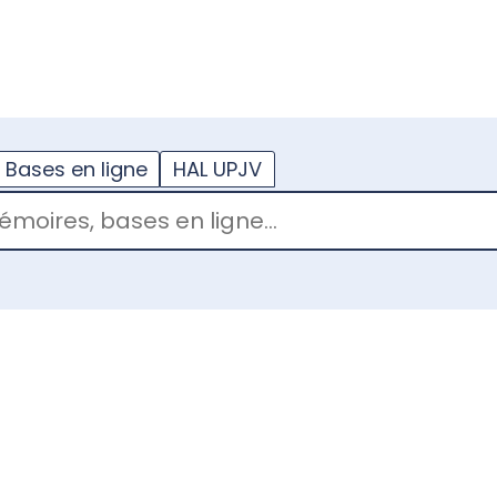
??
enu.button???
Bases en ligne
HAL UPJV