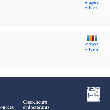
étagère
virtuelle
étagère
virtuelle
Chercheurs
sources
et doctorants