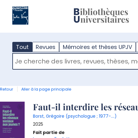
?
m
Tout
Revues
Mémoires et thèses UPJV
RECHERCHER DANS "TOUT"
Retour
Aller à la page principale
Détail
Faut-il interdire les rése
Borst, Grégoire (psychologue ; 1977-....)
document
2025
Fait partie de