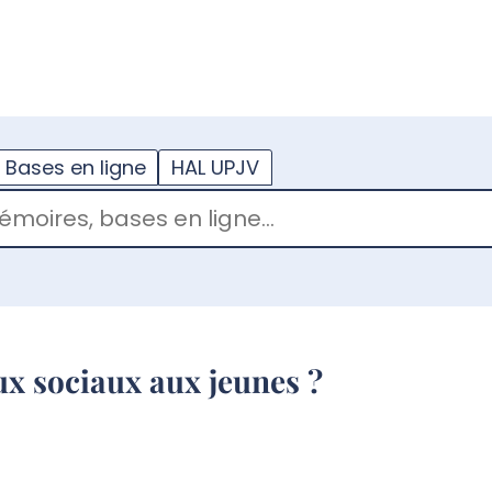
??
enu.button???
Bases en ligne
HAL UPJV
aux sociaux aux jeunes ?