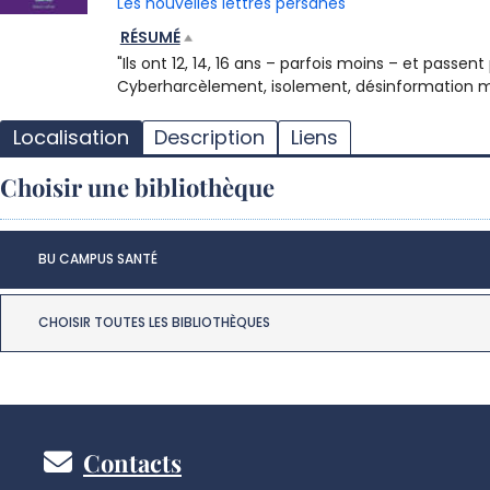
Les nouvelles lettres persanes
RÉSUMÉ
"Ils ont 12, 14, 16 ans – parfois moins – et pass
Cyberharcèlement, isolement, désinformation ma
Localisation
Description
Liens
Choisir une bibliothèque
BU CAMPUS SANTÉ
CHOISIR TOUTES LES BIBLIOTHÈQUES
Pied
Contacts