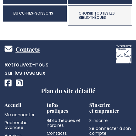
BU CUFFIES-SOISSONS
CHOISIR TOUTES LES
BIBLIOTHÈQUES
Pied
Contacts
de
Réseaux
Retrouvez-nous
page
sociaux
sur les réseaux
Plan du site détaillé
Accueil
Infos
S'inscrire
pratiques
et emprunter
Me connecter
Bibliothèques et
S'inscrire
Recherche
horaires
avancée
Se connecter à son
Contacts
compte
Horaires