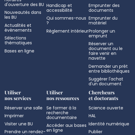
d'ouverture des BU
Handicap et
Emprunter des
accessibilité
documents
Nouveautés dans
les BU
Qui sommes-nous
Emprunter du
?
matériel
Actualités et
évènements
Règlement intérieur
Prolonger un
emprunt
Sélections
thématiques
Réserver un
document ou le
Bases en ligne
faire venir en
navette
Demander un prêt
entre bibliothèques
Suggérer l'achat
d'un document
Utiliser
Utiliser
Chercheurs
nos services
nos ressources
et doctorants
Réserver une salle
Se former à la
Science ouverte
recherche
Imprimer
HAL
documentaire
Visiter une BU
Identité numérique
Accéder aux bases
en ligne
Prendre un rendez-
Publier