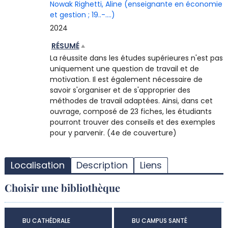
Nowak Righetti, Aline (enseignante en économie
et gestion ; 19..-....)
2024
RÉSUMÉ
La réussite dans les études supérieures n'est pas
uniquement une question de travail et de
motivation. Il est également nécessaire de
savoir s'organiser et de s'approprier des
méthodes de travail adaptées. Ainsi, dans cet
ouvrage, composé de 23 fiches, les étudiants
pourront trouver des conseils et des exemples
pour y parvenir. (4e de couverture)
T
l
Localisation
Description
Liens
d
d
Choisir une bibliothèque
d
r
BU CATHÉDRALE
BU CAMPUS SANTÉ