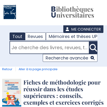
???
menu
ME CONNECTER
Tout
Revues
Mémoires et thèses UPJV
RECHERCHER DANS "TOUT"
Recherche avancée
Retour
Aller à la page principale
Détail
Fiches de méthodologie pour
réussir dans les études
document
supérieures : conseils,
exemples et exercices corrigés