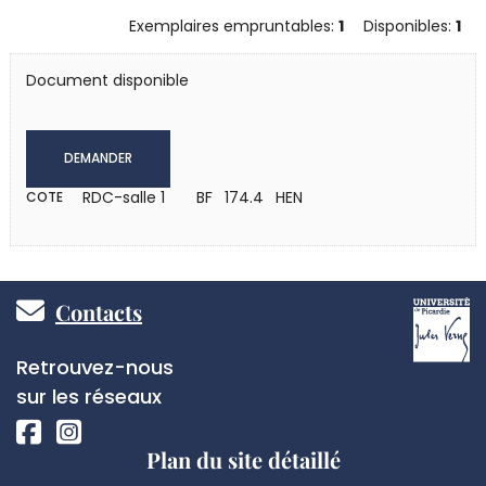
Exemplaires empruntables:
1
Disponibles:
1
Document disponible
DEMANDER
RDC-salle 1
BF 174.4 HEN
COTE
Pied
Contacts
de
Réseaux
Retrouvez-nous
page
sociaux
sur les réseaux
Plan du site détaillé