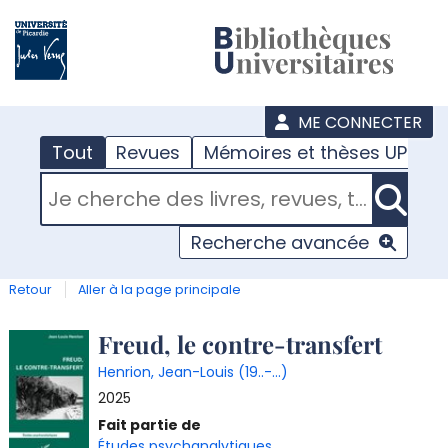
???
menu
ME CONNECTER
Tout
Revues
Mémoires et thèses UPJV
RECHERCHER DANS "TOUT"
Recherche avancée
Retour
Aller à la page principale
Détail
Freud, le contre-transfert
Henrion, Jean-Louis (19..-...)
document
2025
Fait partie de
Études psychanalytiques