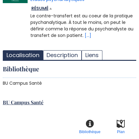
RÉSUMÉ
Le contre-transfert est au coeur de la pratique
psychanalytique. À tout le moins, on peut le
définir comme la réponse du psychanalyste au
transfert de son patient.
[...]
T
l
Localisation
Description
Liens
d
d
Bibliothèque
d
r
BU Campus Santé
BU Campus Santé
Bibliothèque
Plan