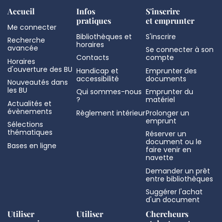
Accueil
Infos
S'inscrire
pratiques
et emprunter
Me connecter
Bibliothèques et
S'inscrire
Recherche
horaires
avancée
Se connecter à son
Contacts
compte
Horaires
d'ouverture des BU
Handicap et
Emprunter des
accessibilité
documents
Nouveautés dans
les BU
Qui sommes-nous
Emprunter du
?
matériel
Actualités et
évènements
Règlement intérieur
Prolonger un
emprunt
Sélections
thématiques
Réserver un
document ou le
Bases en ligne
faire venir en
navette
Demander un prêt
entre bibliothèques
Suggérer l'achat
d'un document
Utiliser
Utiliser
Chercheurs