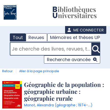
???
menu
ME CONNECTER
Tout
Revues
Mémoires et thèses UPJV
RECHERCHER DANS "TOUT"
Recherche avancée
Retour
Aller à la page principale
Détail
Géographie de la population :
géographie urbaine :
document
géographie rurale
Monot, Alexandra (géographe ; 1974-....)