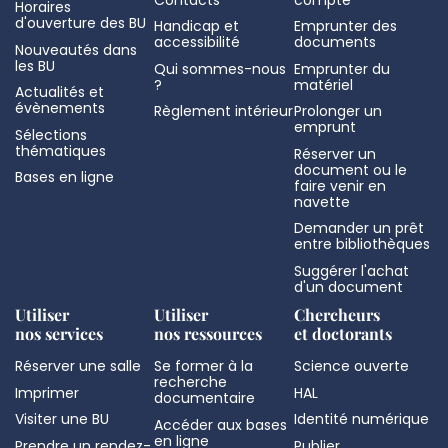
Horaires
d'ouverture des BU
Handicap et
Emprunter des
accessibilité
documents
Nouveautés dans
les BU
Qui sommes-nous
Emprunter du
?
matériel
Actualités et
évènements
Règlement intérieur
Prolonger un
emprunt
Sélections
thématiques
Réserver un
document ou le
Bases en ligne
faire venir en
navette
Demander un prêt
entre bibliothèques
Suggérer l'achat
d'un document
Utiliser
Utiliser
Chercheurs
nos services
nos ressources
et doctorants
Réserver une salle
Se former à la
Science ouverte
recherche
Imprimer
HAL
documentaire
Visiter une BU
Identité numérique
Accéder aux bases
en ligne
Prendre un rendez-
Publier