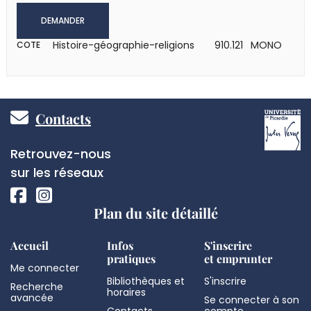
DEMANDER
Histoire-géographie-religions
910.121 MONO
COTE
Pied
Contacts
de
Réseaux
Retrouvez-nous
page
sociaux
sur les réseaux
Plan du site détaillé
Accueil
Infos
S'inscrire
pratiques
et emprunter
Me connecter
Bibliothèques et
S'inscrire
Recherche
horaires
avancée
Se connecter à son
Contacts
compte