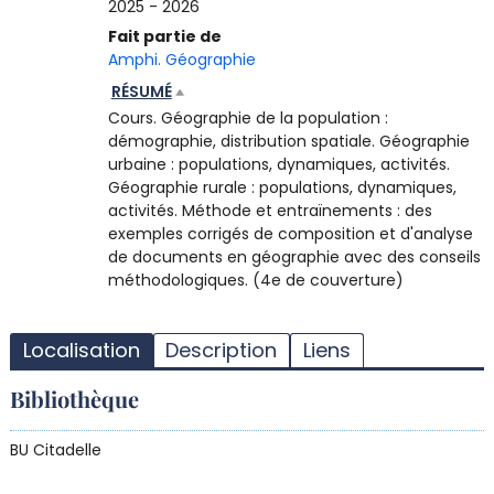
2025 - 2026
Fait partie de
Amphi. Géographie
RÉSUMÉ
Cours. Géographie de la population :
démographie, distribution spatiale. Géographie
urbaine : populations, dynamiques, activités.
Géographie rurale : populations, dynamiques,
activités. Méthode et entraïnements : des
exemples corrigés de composition et d'analyse
de documents en géographie avec des conseils
méthodologiques. (4e de couverture)
T
l
Localisation
Description
Liens
d
d
Bibliothèque
d
r
BU Citadelle