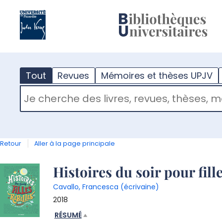
?
m
Tout
Revues
Mémoires et thèses UPJV
RECHERCHER DANS "TOUT"
Retour
Aller à la page principale
Détail
Histoires du soir pour fille
Cavallo, Francesca (écrivaine)
document
2018
RÉSUMÉ