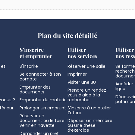
Plan du site détaillé
S'inscrire
Utiliser
Utiliser
et emprunter
nos services
nos res
 et
S'inscrire
Réserver une salle
Se former
recherch
Se connecter à son
Imprimer
documen
compte
Visiter une BU
Accéder 
Emprunter des
ligne
Prendre un rendez-
documents
vous d’aide à la
Découvrir
nous ?
Emprunter du matériel
recherche
patrimon
térieur
Prolonger un emprunt
S’inscrire à un atelier
Zotero
Réserver un
document ou le faire
Déposer un mémoire
venir en navette
ou une thèse
d’exercice
Demander un prêt