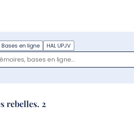
??
enu.button???
Bases en ligne
HAL UPJV
s rebelles. 2