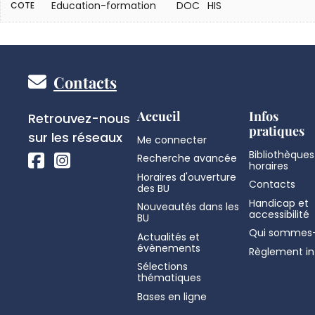
Education-formation
DOC HIS
COTE
Pied
Contacts
de
Réseaux
Accueil
Infos
Retrouvez-nous
pratiques
sociaux
sur les réseaux
Me connecter
page
Bibliothèques
Recherche avancée
horaires
Horaires d'ouverture
Contacts
des BU
Handicap et
Nouveautés dans les
accessibilité
BU
Qui sommes-
Actualités et
évènements
Règlement in
Sélections
thématiques
Bases en ligne