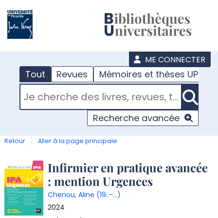
???
menu
ME CONNECTER
Tout
Revues
Mémoires et thèses UPJV
RECHERCHER DANS "TOUT"
Recherche avancée
Retour
Aller à la page principale
Détail
Infirmier en pratique avancée
: mention Urgences
document
Chenou, Aline (19..-...)
2024