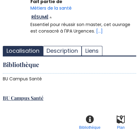
Fait partie de
Métiers de la santé
RÉSUMÉ
Essentiel pour réussir son master, cet ouvrage
est consacré à l'IPA Urgences.
[...]
T
l
Localisation
Description
Liens
d
d
Bibliothèque
d
r
BU Campus Santé
BU Campus Santé
Bibliothèque
Plan