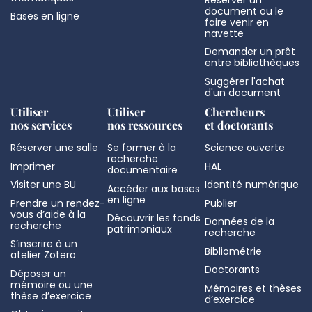
document ou le
Bases en ligne
faire venir en
navette
Demander un prêt
entre bibliothèques
Suggérer l'achat
d'un document
Utiliser
Utiliser
Chercheurs
nos services
nos ressources
et doctorants
Réserver une salle
Se former à la
Science ouverte
recherche
Imprimer
HAL
documentaire
Visiter une BU
Identité numérique
Accéder aux bases
en ligne
Prendre un rendez-
Publier
vous d’aide à la
Découvrir les fonds
Données de la
recherche
patrimoniaux
recherche
S’inscrire à un
Bibliométrie
atelier Zotero
Doctorants
Déposer un
mémoire ou une
Mémoires et thèses
thèse d’exercice
d’exercice