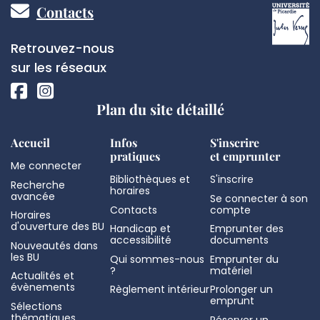
Pied
Contacts
de
Réseaux
Retrouvez-nous
page
sociaux
sur les réseaux
Plan du site détaillé
Accueil
Infos
S'inscrire
pratiques
et emprunter
Me connecter
Bibliothèques et
S'inscrire
Recherche
horaires
avancée
Se connecter à son
Contacts
compte
Horaires
d'ouverture des BU
Handicap et
Emprunter des
accessibilité
documents
Nouveautés dans
les BU
Qui sommes-nous
Emprunter du
?
matériel
Actualités et
évènements
Règlement intérieur
Prolonger un
emprunt
Sélections
thématiques
Réserver un