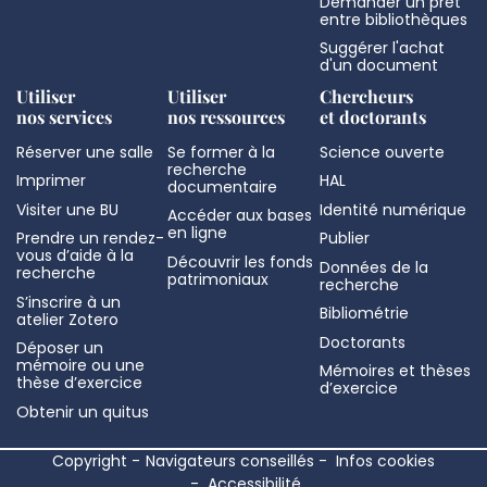
Demander un prêt
entre bibliothèques
Suggérer l'achat
d'un document
Utiliser
Utiliser
Chercheurs
nos services
nos ressources
et doctorants
Réserver une salle
Se former à la
Science ouverte
recherche
Imprimer
HAL
documentaire
Visiter une BU
Identité numérique
Accéder aux bases
en ligne
Prendre un rendez-
Publier
vous d’aide à la
Découvrir les fonds
Données de la
recherche
patrimoniaux
recherche
S’inscrire à un
Bibliométrie
atelier Zotero
Doctorants
Déposer un
mémoire ou une
Mémoires et thèses
thèse d’exercice
d’exercice
Obtenir un quitus
Copyright
Navigateurs conseillés
Infos cookies
Accessibilité