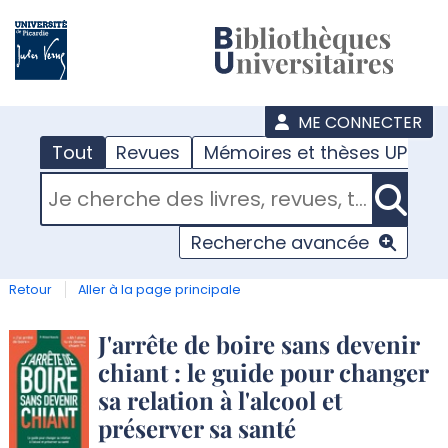
???
menu
ME CONNECTER
Tout
Revues
Mémoires et thèses UPJV
RECHERCHER DANS "TOUT"
Recherche avancée
Retour
Aller à la page principale
Détail
J'arrête de boire sans devenir
chiant : le guide pour changer
document
sa relation à l'alcool et
préserver sa santé