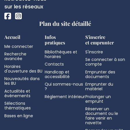
page
sociaux
sur les réseaux
Plan du site détaillé
Accueil
Infos
S'inscrire
pratiques
et emprunter
Me connecter
Bibliothèques et
S'inscrire
Recherche
horaires
avancée
Se connecter à son
Contacts
compte
Horaires
d'ouverture des BU
Handicap et
Emprunter des
accessibilité
documents
Nouveautés dans
les BU
Qui sommes-nous
Emprunter du
?
matériel
Actualités et
évènements
Règlement intérieur
Prolonger un
emprunt
Sélections
thématiques
Réserver un
document ou le
Bases en ligne
faire venir en
navette