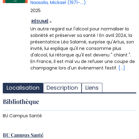
Naassila, Mickael (1971-....)
2025
RÉSUMÉ
Un autre regard sur l'alcool pour normaliser la
sobriété et préserver sa santé ! En avril 2024, la
présentatrice Léa Salamé, surprise qu'Artus, son
invité, lui explique qu'il ne consomme plus
d'alcool, lui rétorque qu'il est devenu " chiant ".
En France, il est mal vu de refuser une coupe de
champagne lors d'un événement festif.
[...]
T
l
Localisation
Description
Liens
d
d
Bibliothèque
d
r
BU Campus Santé
BU Campus Santé