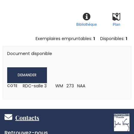
Bibliothèque
Plan
Exemplaires empruntables:
1
Disponibles:
1
Document disponible
DEMANDER
RDC-salle 3
WM 273 NAA
COTE
Pied
Contacts
de
Réseaux
Retrouvez-nous