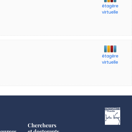
étagère
virtuelle
étagère
virtuelle
Chercheurs
sources
et doctorants