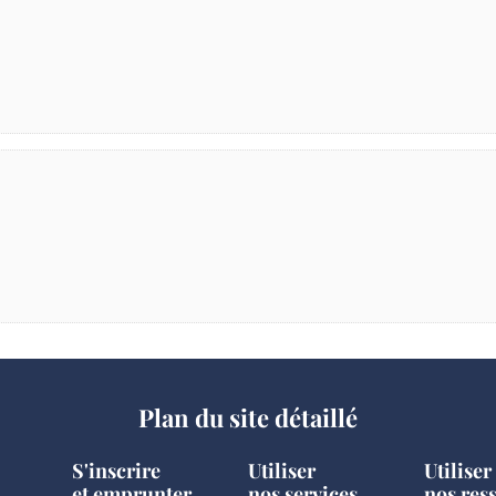
Plan du site détaillé
S'inscrire
Utiliser
Utiliser
et emprunter
nos services
nos res