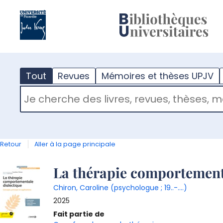
?
m
Tout
Revues
Mémoires et thèses UPJV
RECHERCHER DANS "TOUT"
Retour
Aller à la page principale
Détail
La thérapie comportemental
Chiron, Caroline (psychologue ; 19..-....)
document
2025
Fait partie de