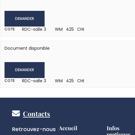
DEMANDER
RDC-salle 3
WM 425 CHI
COTE
Document disponible
DEMANDER
RDC-salle 3
WM 425 CHI
COTE
Pied
Contacts
de
Réseaux
Accueil
Infos
Retrouvez-nous
pratiques