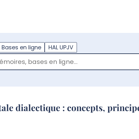
??
enu.button???
Bases en ligne
HAL UPJV
e dialectique : concepts, principe