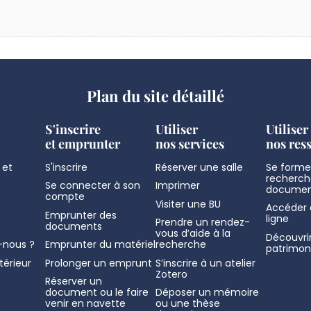
Plan du site détaillé
S'inscrire
Utiliser
Utiliser
et emprunter
nos services
nos res
 et
S'inscrire
Réserver une salle
Se former
recherch
Se connecter à son
Imprimer
documen
compte
Visiter une BU
Accéder 
Emprunter des
ligne
Prendre un rendez-
documents
vous d’aide à la
Découvrir
nous ?
Emprunter du matériel
recherche
patrimon
térieur
Prolonger un emprunt
S’inscrire à un atelier
Zotero
Réserver un
document ou le faire
Déposer un mémoire
venir en navette
ou une thèse