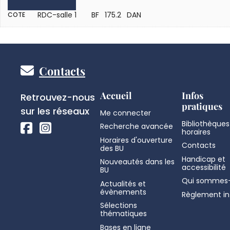
RDC-salle 1
BF 175.2 DAN
COTE
Pied
Contacts
de
Réseaux
Accueil
Infos
Retrouvez-nous
pratiques
sociaux
sur les réseaux
Me connecter
page
Bibliothèques
Recherche avancée
horaires
Horaires d'ouverture
Contacts
des BU
Handicap et
Nouveautés dans les
accessibilité
BU
Qui sommes-
Actualités et
évènements
Règlement in
Sélections
thématiques
Bases en ligne