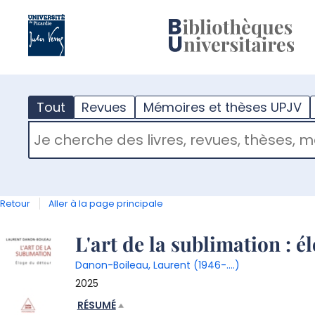
?
m
Tout
Revues
Mémoires et thèses UPJV
RECHERCHER DANS "TOUT"
Retour
Aller à la page principale
Détail
L'art de la sublimation : é
Danon-Boileau, Laurent (1946-....)
document
2025
RÉSUMÉ