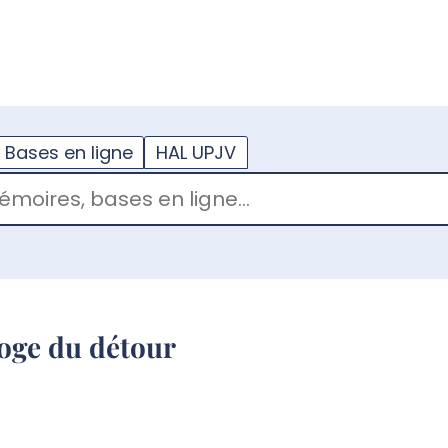
??
enu.button???
Bases en ligne
HAL UPJV
loge du détour