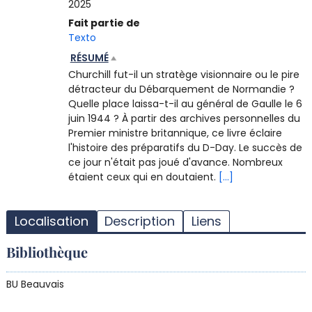
2025
Fait partie de
Texto
RÉSUMÉ
Churchill fut-il un stratège visionnaire ou le pire
détracteur du Débarquement de Normandie ?
Quelle place laissa-t-il au général de Gaulle le 6
juin 1944 ? À partir des archives personnelles du
Premier ministre britannique, ce livre éclaire
l'histoire des préparatifs du D-Day. Le succès de
ce jour n'était pas joué d'avance. Nombreux
étaient ceux qui en doutaient.
[...]
T
l
Localisation
Description
Liens
d
d
Bibliothèque
d
r
BU Beauvais