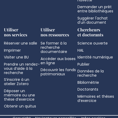
Demander un prêt
entre bibliothèques
Suggérer l'achat
d'un document
Utiliser
Utiliser
Chercheurs
nos services
nos ressources
et doctorants
Réserver une salle
Se former à la
Science ouverte
recherche
Imprimer
HAL
documentaire
Visiter une BU
Identité numérique
Accéder aux bases
en ligne
Prendre un rendez-
Publier
vous d’aide à la
Découvrir les fonds
Données de la
recherche
patrimoniaux
recherche
S’inscrire à un
Bibliométrie
atelier Zotero
Doctorants
Déposer un
mémoire ou une
Mémoires et thèses
thèse d’exercice
d’exercice
Obtenir un quitus