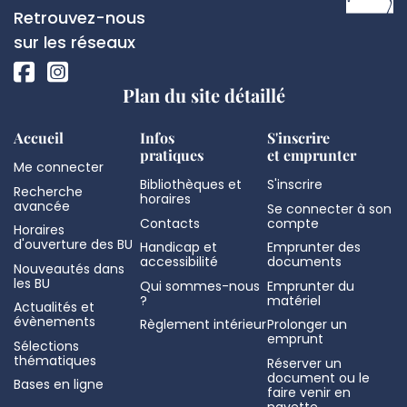
de
Réseaux
Retrouvez-nous
page
sociaux
sur les réseaux
Plan du site détaillé
Accueil
Infos
S'inscrire
pratiques
et emprunter
Me connecter
Bibliothèques et
S'inscrire
Recherche
horaires
avancée
Se connecter à son
Contacts
compte
Horaires
d'ouverture des BU
Handicap et
Emprunter des
accessibilité
documents
Nouveautés dans
les BU
Qui sommes-nous
Emprunter du
?
matériel
Actualités et
évènements
Règlement intérieur
Prolonger un
emprunt
Sélections
thématiques
Réserver un
document ou le
Bases en ligne
faire venir en
navette