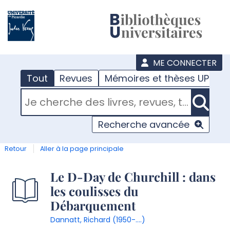
???
menu
ME CONNECTER
Tout
Revues
Mémoires et thèses UPJV
RECHERCHER DANS "TOUT"
Recherche avancée
Retour
Aller à la page principale
Détail
Le D-Day de Churchill : dans
les coulisses du
document
Débarquement
Dannatt, Richard (1950-....)