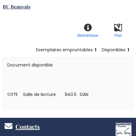
BU Beauvais
Bibliothèque
Plan
Exemplaires empruntables:
1
Disponibles:
1
Document disponible
Salle de lecture
940.5 DAN
COTE
Pied
Contacts