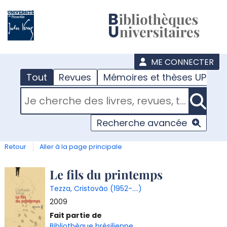
???
menu
ME CONNECTER
Tout
Revues
Mémoires et thèses UPJV
RECHERCHER DANS "TOUT"
Recherche avancée
Retour
Aller à la page principale
Détail
Le fils du printemps
Tezza, Cristovão (1952-....)
document
2009
T
Fait partie de
l
Bibliothèque brésilienne