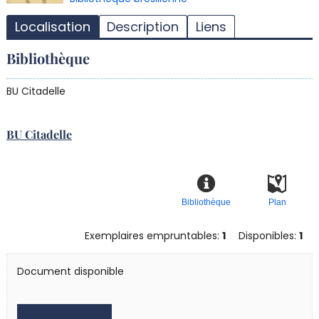
d
Localisation
Description
Liens
d
d
Bibliothèque
r
BU Citadelle
BU Citadelle
Bibliothèque
Plan
Exemplaires empruntables:
1
Disponibles:
1
Document disponible