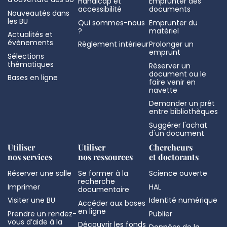
Handicap et
Emprunter des
accessibilité
documents
Nouveautés dans
les BU
Qui sommes-nous
Emprunter du
?
matériel
Actualités et
évènements
Règlement intérieur
Prolonger un
emprunt
Sélections
thématiques
Réserver un
document ou le
Bases en ligne
faire venir en
navette
Demander un prêt
entre bibliothèques
Suggérer l'achat
d'un document
Utiliser
Utiliser
Chercheurs
nos services
nos ressources
et doctorants
Réserver une salle
Se former à la
Science ouverte
recherche
Imprimer
HAL
documentaire
Visiter une BU
Identité numérique
Accéder aux bases
en ligne
Prendre un rendez-
Publier
vous d’aide à la
Découvrir les fonds