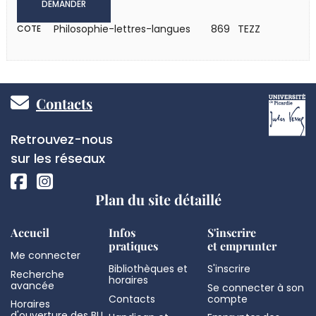
DEMANDER
Philosophie-lettres-langues
869 TEZZ
COTE
Pied
Contacts
de
Réseaux
Retrouvez-nous
page
sociaux
sur les réseaux
Plan du site détaillé
Accueil
Infos
S'inscrire
pratiques
et emprunter
Me connecter
Bibliothèques et
S'inscrire
Recherche
horaires
avancée
Se connecter à son
Contacts
compte
Horaires
d'ouverture des BU